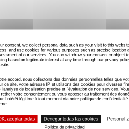
ur consent, we collect personal data such as your visit to this websit
ess, and use cookies for various purposes such as precise location 
essment of our services. You can withdraw your consent or object t
ing based on legitimate interest at any time through our privacy polic
bsite.
tre accord, nous collectons des données personnelles telles que vot
sur ce site, votre adresse IP, et utilisons des cookies pour diverses fina
'analyse de localisation précise et l'évaluation de nos services. Vou
retirer votre consentement ou vous opposer au traitement des donn
ur l'intérêt légitime à tout moment via notre politique de confidentialité
ernet.
OK, aceptar todas
Denegar todas las cookies
Personaliz
Política de privacidad