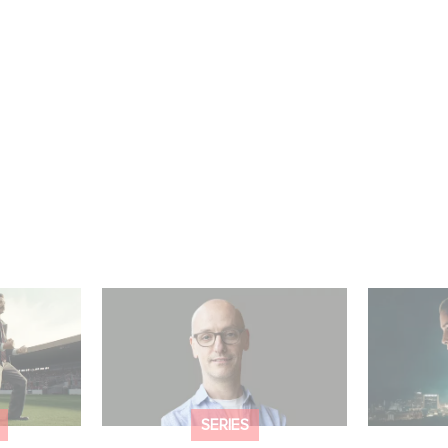
re el
Gaumont USA adquiere
¡Unfamili
OPUS, una investigación
Top 10 de
umont
sobre la caída de Banco
no angló
Popular
SERIES