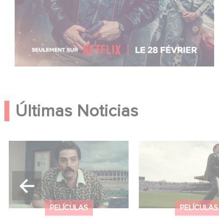
Últimas Noticias
México 86 ya está
Mexico 86: descub
disponible en Netflix
tráiler de la nueva
producción de Ga
USA
PELÍCULAS
PELÍCULAS