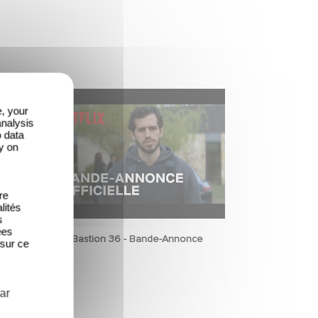
e, your
analysis
o data
y on
re
lités
s
ées
Bastion 36 - Bande-Annonce
 sur ce
ar