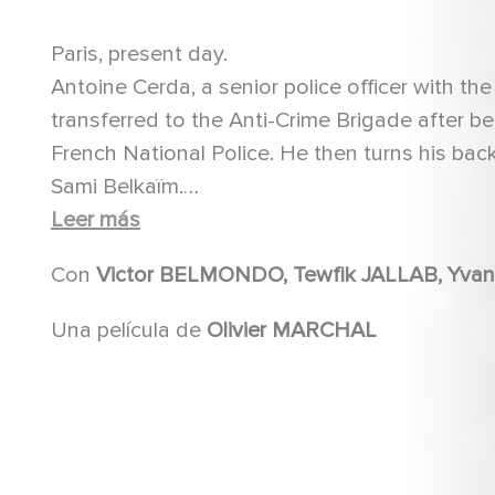
Paris, present day.
Antoine Cerda, a senior police officer with th
transferred to the Anti-Crime Brigade after b
French National Police. He then turns his bac
Sami Belkaïm.
Thirteen months later, two officers from his o
Leer más
third goes missing in mysterious circumstanc
Con
investigation. His inquiries will reveal an int
spiral
Una película de
Olivier MARCHAL