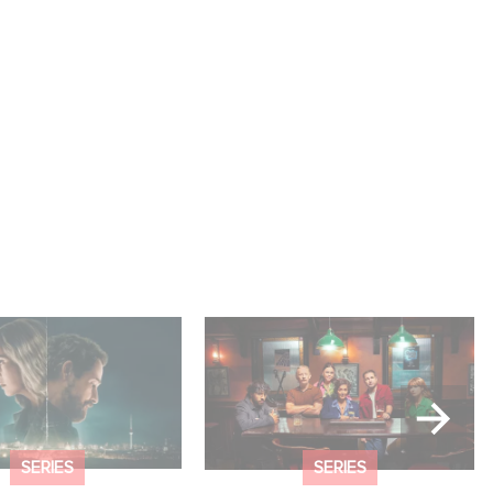
ar es N.º 1 en el
When Broken Hearts Want
 Netflix de series
Revenge: Welcome to The
fonas!
Revenge Club
SERIES
SERIES