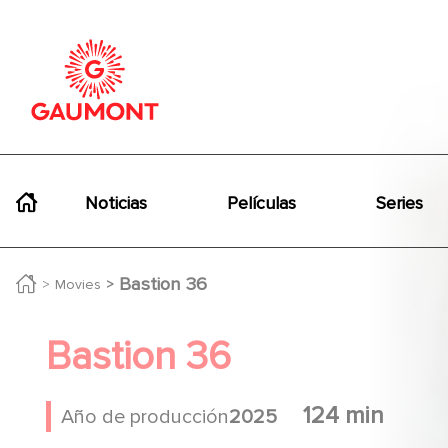
Pasar al contenido principal
Panel de gestión de cookies
Navigation principale
Noticias
Películas
Series
Bastion 36
Movies
Bastion 36
124 min
Año de producción
2025