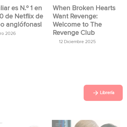
iar es N.º 1 en
When Broken Hearts
10 de Netflix de
Want Revenge:
no anglófonas!
Welcome to The
Revenge Club
ero 2026
12 Diciembre 2025
Librería