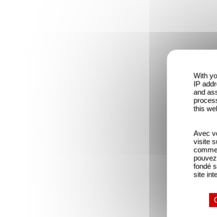
With yo
IP addr
and ass
process
this we
Avec vo
visite 
comme l
pouvez 
fondé s
site int