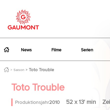
Direkt zum Inhalt
Cookie-Einstellungen
Navigation principale
News
Filme
Serien
Toto Trouble
Saison
Toto Trouble
52 x 13' min
Ze
Produktionsjahr
2010