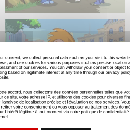
ur consent, we collect personal data such as your visit to this websit
ess, and use cookies for various purposes such as precise location 
essment of our services. You can withdraw your consent or object t
ing based on legitimate interest at any time through our privacy polic
bsite.
tre accord, nous collectons des données personnelles telles que vot
sur ce site, votre adresse IP, et utilisons des cookies pour diverses fina
'analyse de localisation précise et l'évaluation de nos services. Vou
retirer votre consentement ou vous opposer au traitement des donn
ur l'intérêt légitime à tout moment via notre politique de confidentialité
ernet.