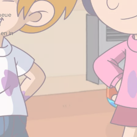
neue
n
en in