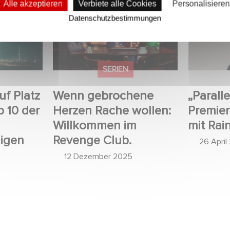
Alle akzeptieren
Verbiete alle Cookies
Personalisieren
Platz 1 der
Wenn gebrochene Herzen
„Parallel
Datenschutzbestimmungen
nicht-
Rache wollen: Willkommen
– Intervi
n Serien!
im Revenge Club.
Marquas
SERIEN
uf Platz
Wenn gebrochene
„Paralle
p 10 der
Herzen Rache wollen:
Premier
Willkommen im
mit Rai
higen
Revenge Club.
26 April
12 Dezember 2025