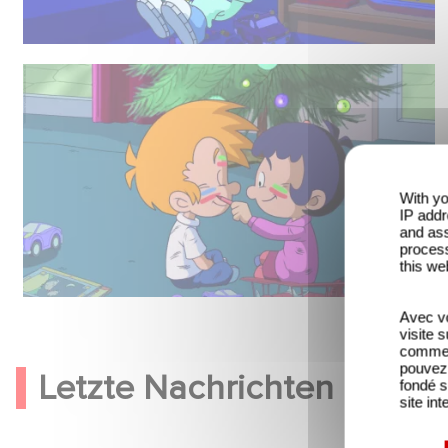
With yo
IP addr
and ass
process
this we
Avec vo
visite 
comme l
pouvez 
Letzte Nachrichten
fondé s
site int