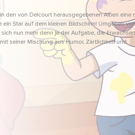
 in den von Delcourt herausgegebenen Alben eine 
 ein Star auf dem kleinen Bildschirm! Umgeben vo
 sich nun mehr denn je der Aufgabe, die Erwachsen
mit seiner Mischung aus Humor, Zärtlichkeit und