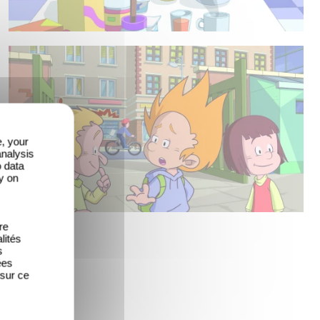
e, your
analysis
o data
y on
re
lités
s
ées
 sur ce