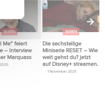
 Me“ feiert Premiere
Die sechsteilige Miniserie
ew mit Rainer
RESET – Wie weit gehst
s
du? jetzt auf Disney+
streamen.
SERIEN
SERIEN
l Me“ feiert
Die sechsteilige
e – Interview
Miniserie RESET – Wie
ner Marquass
weit gehst du? jetzt
auf Disney+ streamen.
 2025
1 November 2025