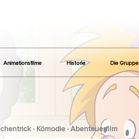
Animationsfilme
Historie
Die Gruppe
.
.
ichentrick
Kömodie
Abenteuerfilm