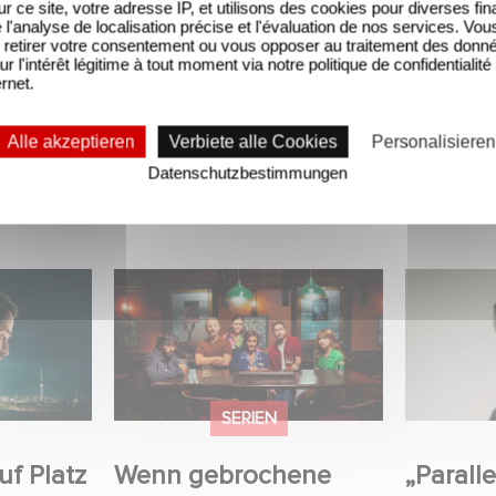
sur ce site, votre adresse IP, et utilisons des cookies pour diverses fina
'analyse de localisation précise et l'évaluation de nos services. Vou
retirer votre consentement ou vous opposer au traitement des donn
ur l'intérêt légitime à tout moment via notre politique de confidentialité
ernet.
Alle akzeptieren
Verbiete alle Cookies
Personalisieren
Datenschutzbestimmungen
Platz 1 der
Wenn gebrochene Herzen
„Parallel
nicht-
Rache wollen: Willkommen
– Intervi
n Serien!
im Revenge Club.
Marquas
SERIEN
uf Platz
Wenn gebrochene
„Paralle