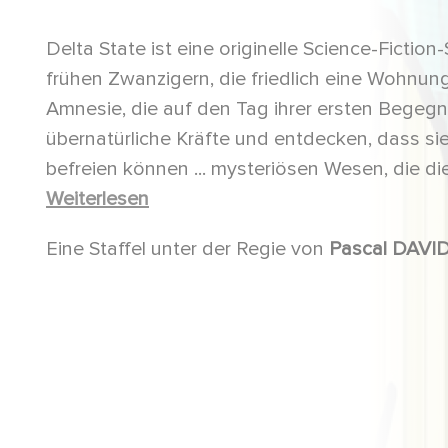
Delta State ist eine originelle Science-Fiction-
frühen Zwanzigern, die friedlich eine Wohnung 
Amnesie, die auf den Tag ihrer ersten Begeg
übernatürliche Kräfte und entdecken, dass sie
befreien können ... mysteriösen Wesen, die d
wollen ... Ihr Kampf findet im Wesentlichen in
Weiterlesen
statt, einer noch unerforschten Welt, in der s
Eine Staffel unter der Regie von
Pascal DAVID
können.