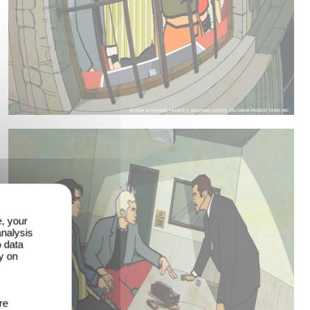
e, your
analysis
o data
y on
re