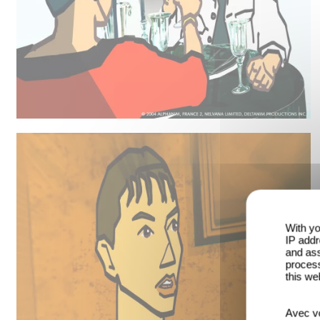
With yo
IP addr
and ass
process
this we
Avec vo