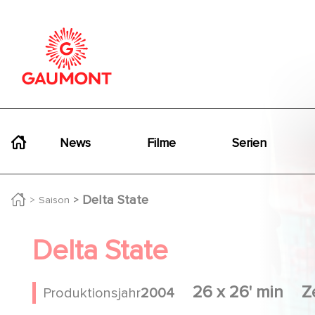
Direkt zum Inhalt
Cookie-Einstellungen
Navigation principale
News
Filme
Serien
Delta State
Saison
Delta State
26 x 26' min
Z
Produktionsjahr
2004