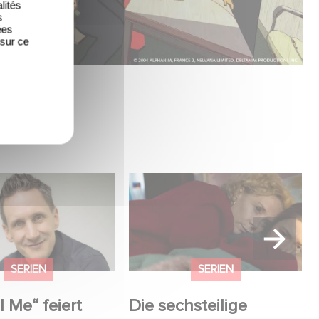
lités
s
ées
 sur ce
 Me“ feiert Premiere
Die sechsteilige Miniserie
ew mit Rainer
RESET – Wie weit gehst
s
du? jetzt auf Disney+
streamen.
SERIEN
SERIEN
l Me“ feiert
Die sechsteilige