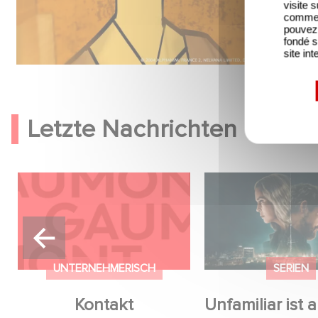
visite 
comme l
pouvez 
fondé s
site int
Letzte Nachrichten
Kontakt
Unfamiliar ist auf 
Netflix Top 10 der 
englischsprachige
UNTERNEHMERISCH
SERIEN
Kontakt
Unfamiliar ist a