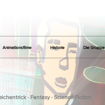
Animationsfilme
Historie
Die Gruppe
.
.
eichentrick
Fantasy
Science Fiction