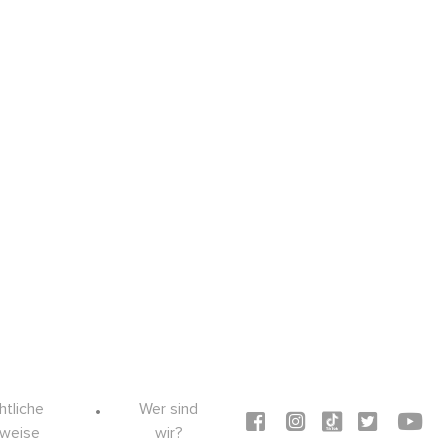
htliche
Wer sind
Social icons
nweise
wir?