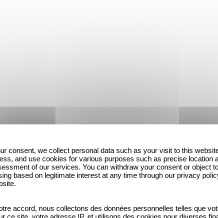
ur consent, we collect personal data such as your visit to this websit
ess, and use cookies for various purposes such as precise location 
essment of our services. You can withdraw your consent or object t
ing based on legitimate interest at any time through our privacy polic
bsite.
tre accord, nous collectons des données personnelles telles que vot
sur ce site, votre adresse IP, et utilisons des cookies pour diverses fina