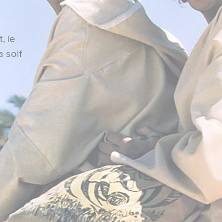
, le
a soif