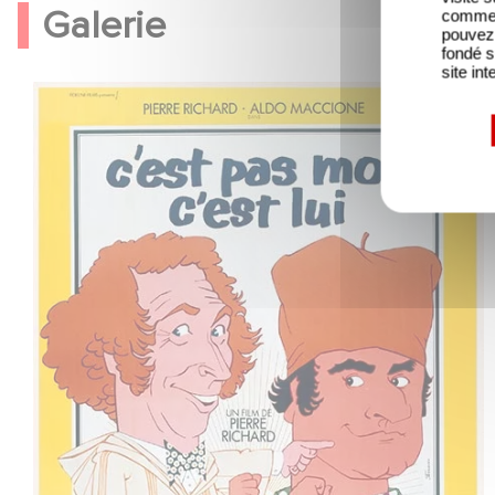
Galerie
comme l
pouvez 
fondé s
site int