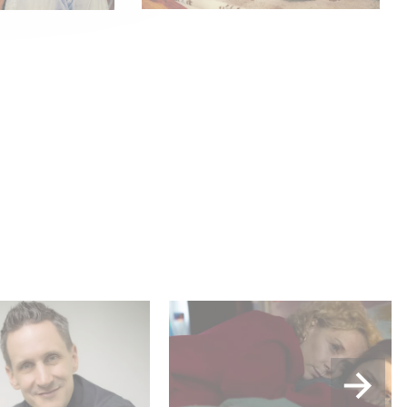
 Me“ feiert Premiere
Die sechsteilige Miniserie
ew mit Rainer
RESET – Wie weit gehst
s
du? jetzt auf Disney+
streamen.