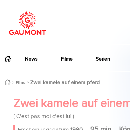
Direkt zum Inhalt
Cookie-Einstellungen
Navigation principale
News
Filme
Serien
Zwei kamele auf einem pferd
FIlms
Zwei kamele auf einem
( C'est pas moi c'est lui )
95 min
Kö
Erscheinungsdatum
1980