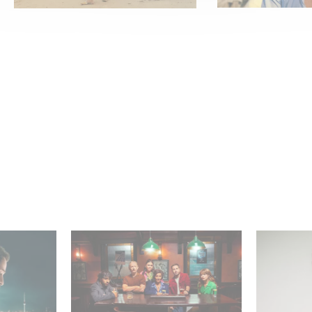
latz 1 der
Wenn gebrochene Herzen
„Parallel
nicht-
Rache wollen: Willkommen
– Intervi
 Serien!
im Revenge Club.
Marquas