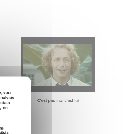
e, your
analysis
C'est pas moi c'est lui
o data
y on
re
lités