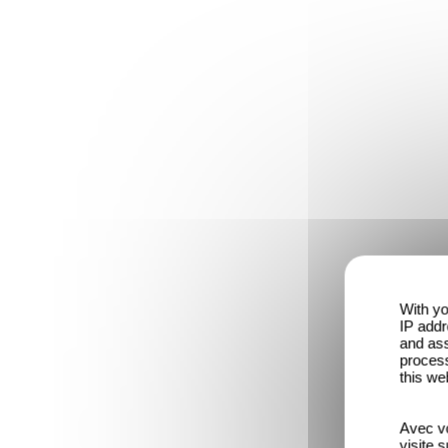
With yo
IP addr
and ass
process
this we
Avec vo
visite 