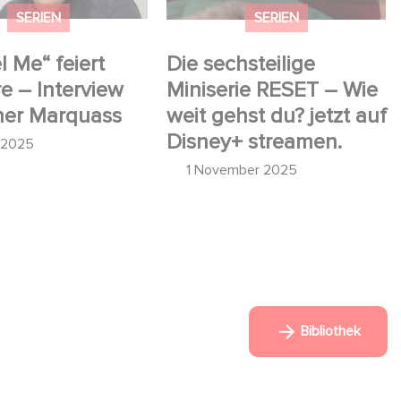
SERIEN
SERIEN
l Me“ feiert
Die sechsteilige
e – Interview
Miniserie RESET – Wie
ner Marquass
weit gehst du? jetzt auf
Disney+ streamen.
l 2025
1 November 2025
Bibliothek