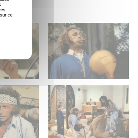
s
ées
 sur ce