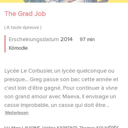
The Grad Job
( A toute épreuve )
Erscheinungsdatum
2014
97 min
Kömodie
Lycée Le Corbusier, un lycée quelconque ou
presque... Greg passe son bac cette année et
c'est loin d'être gagné. Pour continuer à vivre
son grand amour avec Maeva, il envisage un
casse improbable, un casse qui doit être
Weiterlesen
invisible et pour cela il monte une équipe, leur
mission : voler les sujets du bac.