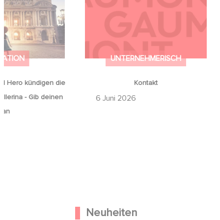
on Ballerina - Gib
mals auf an
MATION
UNTERNEHMERISCH
d Hero kündigen die
Kontakt
llerina - Gib deinen
6 Juni 2026
 an
Neuheiten