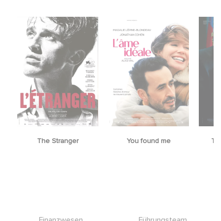
The Stranger
You found me
Th
Footer
Finanzwesen
Führungsteam