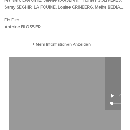
Mit
Marc LAVOINE, Valérie KARSENTI, Thomas SOLIVÉRÈS,
Samy SEGHIR, LA FOUINE, Louise GRINBERG, Melha BEDIA,
Mathilde WARGNIER
Ein Film
Antoine BLOSSIER
Fichier vidé
THE GRAD JO