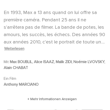
En 1993, Max a 13 ans quand on lui offre sa
première caméra. Pendant 25 ans il ne
s'arrêtera pas de filmer. La bande de potes, les
amours, les succès, les échecs. Des années 90
aux années 2010, c'est le portrait de toute une
Weiterlesen
génération qui se dessine à travers son
objectif.
Mit
Max BOUBLIL, Alice ISAAZ, Malik ZIDI, Noémie LVOVSKY,
Alain CHABAT
Ein Film
Anthony MARCIANO