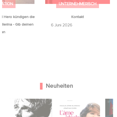
MATION
UNTERNEHMERISCH
d Hero kündigen die
Kontakt
llerina - Gib deinen
6 Juni 2026
 an
Neuheiten