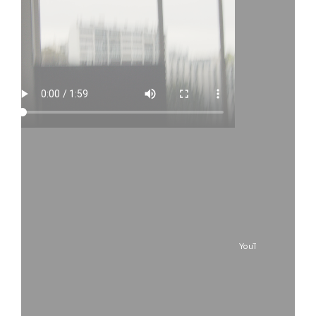
Fichier vidéo
PLAY - Bande-Annonce (H264)
YouTube ist deaktiv