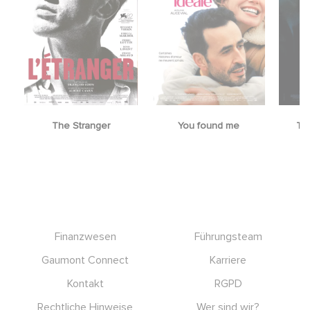
The Stranger
You found me
Th
Footer
Finanzwesen
Führungsteam
Gaumont Connect
Karriere
Kontakt
RGPD
Rechtliche Hinweise
Wer sind wir?