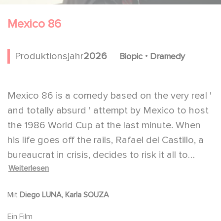
Mexico 86
.
Produktionsjahr
2026
Biopic
Dramedy
Mexico 86 is a comedy based on the very real '
and totally absurd ' attempt by Mexico to host
the 1986 World Cup at the last minute. When
his life goes off the rails, Rafael del Castillo, a
bureaucrat in crisis, decides to risk it all to
Weiterlesen
become the savior of Mexican football...
Mit
Diego LUNA, Karla SOUZA
Ein Film