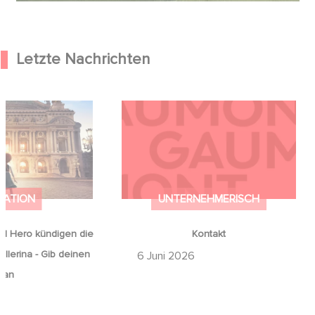
Letzte Nachrichten
od Hero kündigen
Kontakt
on Ballerina - Gib
mals auf an
MATION
UNTERNEHMERISCH
d Hero kündigen die
Kontakt
llerina - Gib deinen
6 Juni 2026
 an