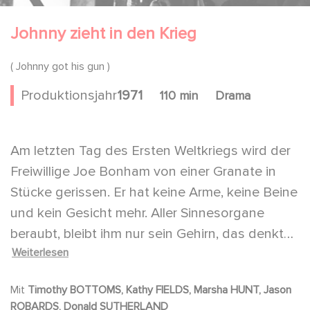
Johnny zieht in den Krieg
( Johnny got his gun )
Produktionsjahr
1971
110 min
Drama
Am letzten Tag des Ersten Weltkriegs wird der
Freiwillige Joe Bonham von einer Granate in
Stücke gerissen. Er hat keine Arme, keine Beine
und kein Gesicht mehr. Aller Sinnesorgane
beraubt, bleibt ihm nur sein Gehirn, das denkt
Weiterlesen
und träumt. Er versucht, sich mit der
Krankenschwester zu verständigen, doch als
Mit
Timothy BOTTOMS, Kathy FIELDS, Marsha HUNT, Jason
ihm das mit dem Kopf und Morsezeichen
ROBARDS, Donald SUTHERLAND