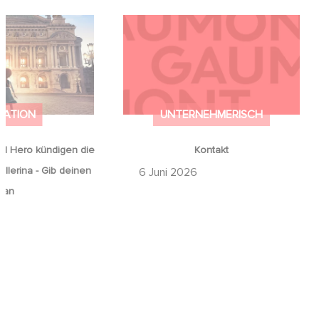
od Hero kündigen
Kontakt
on Ballerina - Gib
mals auf an
MATION
UNTERNEHMERISCH
d Hero kündigen die
Kontakt
llerina - Gib deinen
6 Juni 2026
 an