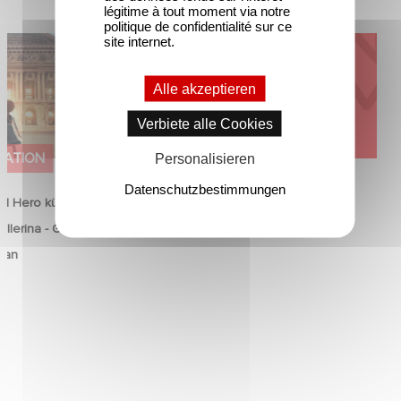
légitime à tout moment via notre
politique de confidentialité sur ce
site internet.
od Hero kündigen
Kontakt
on Ballerina - Gib
mals auf an
Alle akzeptieren
Verbiete alle Cookies
MATION
UNTERNEHMERISCH
Personalisieren
Datenschutzbestimmungen
d Hero kündigen die
Kontakt
llerina - Gib deinen
6 Juni 2026
 an