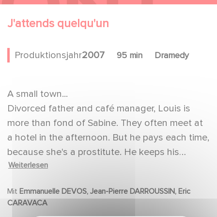
J'attends quelqu'un
Produktionsjahr
2007
95 min
Dramedy
A small town...
Divorced father and café manager, Louis is
more than fond of Sabine. They often meet at
a hotel in the afternoon. But he pays each time,
because she's a prostitute. He keeps his
Weiterlesen
painful secret to himself, not even telling his
close sister Agnes. A schoolteacher, Agnes has
Mit
Emmanuelle DEVOS, Jean-Pierre DARROUSSIN, Eric
been married to Jean-Philippe for a long time.
CARAVACA
But love and years together can't withhold