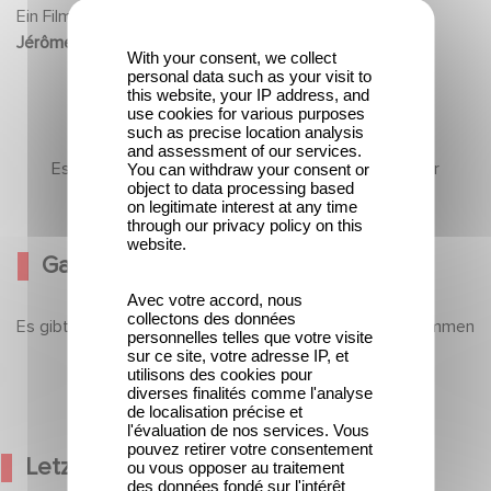
periods of sadness. One day, Agnes meets
Ein Film
Jérôme BONNELL
Stephane, a young man she knew when he was
With your consent, we collect
personal data such as your visit to
a child.
this website, your IP address, and
Distraught, he too, carries a heavy secret...
use cookies for various purposes
such as precise location analysis
and assessment of our services.
Es gibt noch keine Inhalte in diesem Abschnitt, aber
You can withdraw your consent or
object to data processing based
kommen Sie bald wieder
on legitimate interest at any time
through our privacy policy on this
website.
Galerie
Avec votre accord, nous
collectons des données
Es gibt noch keine Inhalte in diesem Abschnitt, aber kommen
personnelles telles que votre visite
Sie bald wieder
sur ce site, votre adresse IP, et
utilisons des cookies pour
diverses finalités comme l'analyse
de localisation précise et
l'évaluation de nos services. Vous
pouvez retirer votre consentement
Letzte Nachrichten
ou vous opposer au traitement
des données fondé sur l'intérêt