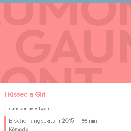
I Kissed a Girl
( Toute première fois )
Erscheinungsdatum
2015
98 min
Kömodie