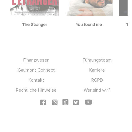
The Stranger
You found me
Th
Footer
Finanzwesen
Führungsteam
Gaumont Connect
Karriere
Kontakt
RGPD
Rechtliche Hinweise
Wer sind wir?
Social icons