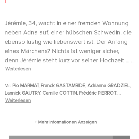
Jérémie, 34, wacht in einer fremden Wohnung
neben Adna auf, einer hübschen Schwedin, die
ebenso lustig wie liebenswert ist. Der Anfang
eines Märchens? Nichts ist weniger sicher,
denn Jérémie steht kurz vor seiner Hochzeit ...
Weiterlesen
mit Antoine.
Mit
Pio MARMAÏ, Franck GASTAMBIDE, Adrianna GRADZIEL,
Lannick GAUTRY, Camille COTTIN, Frédéric PIERROT,
Isabelle CANDELIER, Sébastien CASTRO, Nicole FERRONI,
Weiterlesen
Etienne GUIRAUD