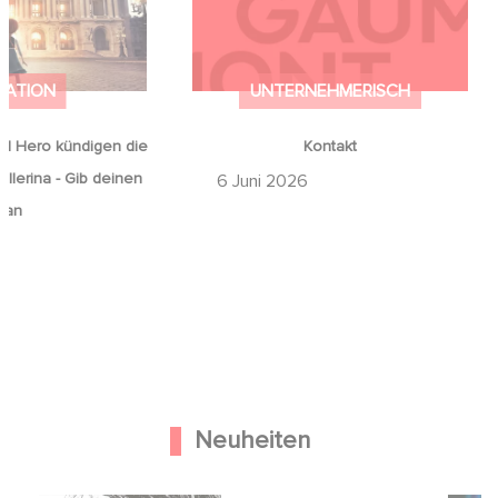
mals auf an
MATION
UNTERNEHMERISCH
d Hero kündigen die
Kontakt
llerina - Gib deinen
6 Juni 2026
 an
Neuheiten