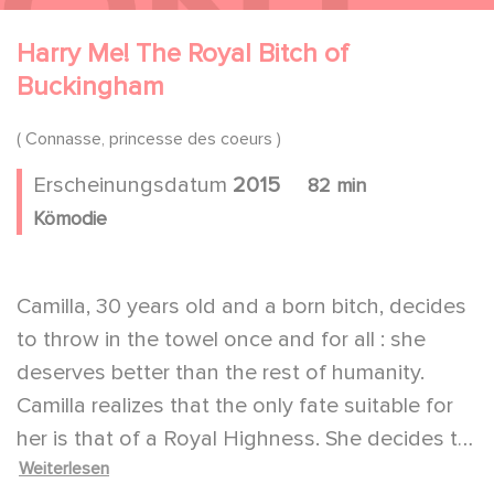
Harry Me! The Royal Bitch of
Buckingham
( Connasse, princesse des coeurs )
Erscheinungsdatum
2015
82 min
Kömodie
Camilla, 30 years old and a born bitch, decides
to throw in the towel once and for all : she
deserves better than the rest of humanity.
Camilla realizes that the only fate suitable for
her is that of a Royal Highness. She decides to
Weiterlesen
leave for England, the rainy abode of the last