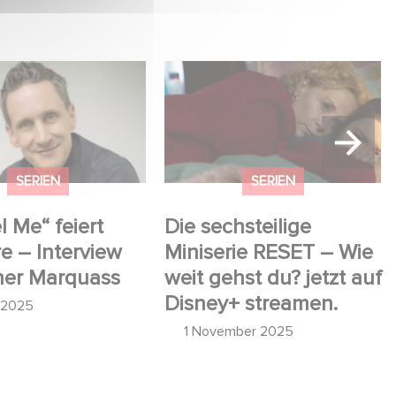
 Me“ feiert Premiere
Die sechsteilige Miniserie
ew mit Rainer
RESET – Wie weit gehst
s
du? jetzt auf Disney+
streamen.
SERIEN
SERIEN
l Me“ feiert
Die sechsteilige
e – Interview
Miniserie RESET – Wie
ner Marquass
weit gehst du? jetzt auf
Disney+ streamen.
l 2025
1 November 2025