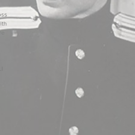
oss
ith
re
SQUALI