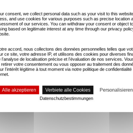
ur consent, we collect personal data such as your visit to this websit
ess, and use cookies for various purposes such as precise location 
essment of our services. You can withdraw your consent or object t
ing based on legitimate interest at any time through our privacy polic
bsite.
tre accord, nous collectons des données personnelles telles que vot
sur ce site, votre adresse IP, et utilisons des cookies pour diverses fina
'analyse de localisation précise et l'évaluation de nos services. Vou
retirer votre consentement ou vous opposer au traitement des donn
ur l'intérêt légitime à tout moment via notre politique de confidentialité
ernet.
Alle akzeptieren
Verbiete alle Cookies
Personalisieren
Datenschutzbestimmungen