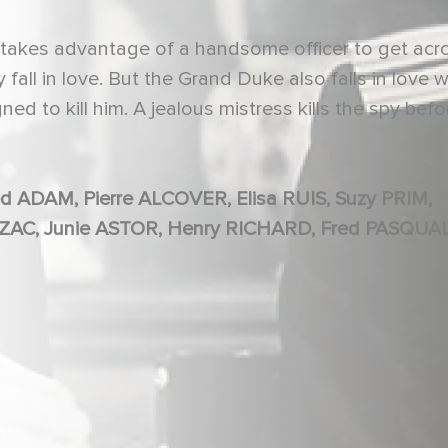
spy takes advantage of a handsome officer to get acr
fall in love. But the Grand Duke also falls in love w
 to kill him. A jealous mistress kills the spy befo
Philippe RICHARD, Roger KARL, Odette TALAZAC, Junie ASTOR, Henry RICHARD, Fred PA