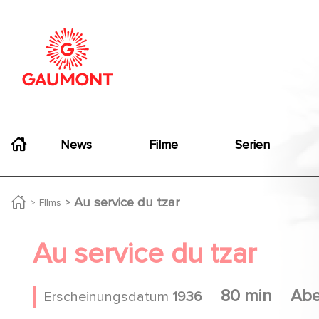
Direkt zum Inhalt
Cookie-Einstellungen
Navigation principale
News
Filme
Serien
Au service du tzar
FIlms
Au service du tzar
80 min
Abe
Erscheinungsdatum
1936