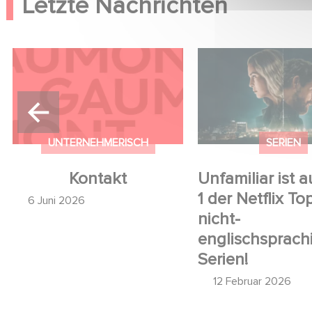
Letzte Nachrichten
Kontakt
Unfamiliar ist auf P
Netflix Top 10 der 
englischsprachigen
UNTERNEHMERISCH
SERIEN
Kontakt
Unfamiliar ist a
1 der Netflix To
6 Juni 2026
nicht-
englischsprach
Serien!
12 Februar 2026