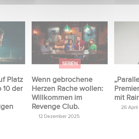
latz 1 der
Wenn gebrochene Herzen
„Parallel
nicht-
Rache wollen: Willkommen
– Intervi
 Serien!
im Revenge Club.
Marquas
SERIEN
uf Platz
Wenn gebrochene
„Paralle
p 10 der
Herzen Rache wollen:
Premier
Willkommen im
mit Rai
igen
Revenge Club.
26 Apri
12 Dezember 2025