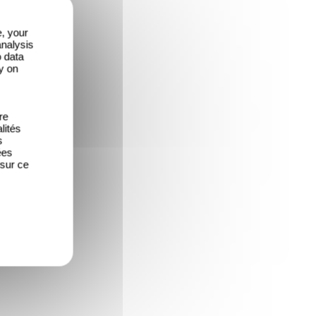
e, your
analysis
o data
y on
re
lités
s
ées
 sur ce