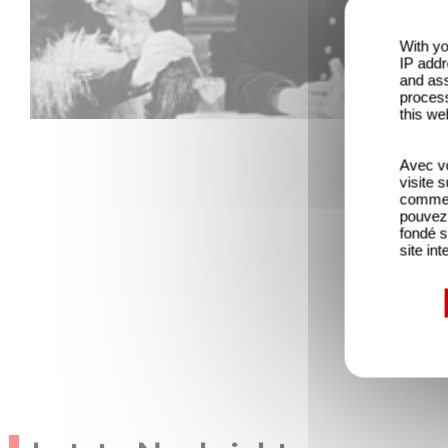
With yo
IP addr
and ass
process
this we
Avec vo
visite 
comme l
pouvez 
fondé s
site int