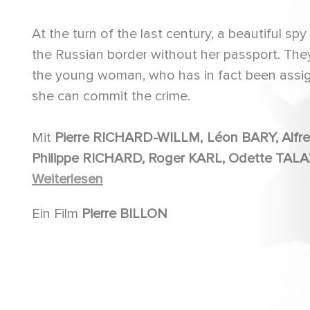
At the turn of the last century, a beautiful 
the Russian border without her passport. They 
the young woman, who has in fact been assigned
she can commit the crime.
Mit
Pierre RICHARD-WILLM, Léon BARY, Alfred ADAM, Pierre ALCOVER, Elisa RUIS, Suzy PRIM,
Weiterlesen
Ein Film
Pierre BILLON