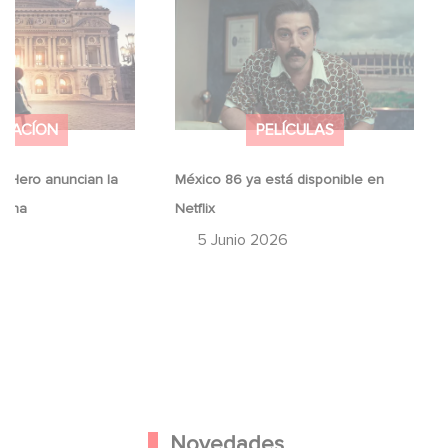
d Hero anuncian la
México 86 ya está disponible en
erina
Netflix
IMACÍON
PELÍCULAS
 Hero anuncian la
México 86 ya está disponible en
erina
Netflix
26
5 Junio 2026
Novedades