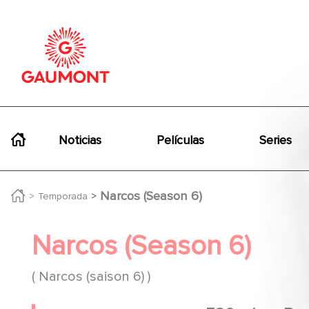
Pasar al contenido principal
Panel de gestión de cookies
Navigation principale
Noticias
Películas
Series
Narcos (Season 6)
Temporada
Narcos (Season 6)
( Narcos (saison 6) )