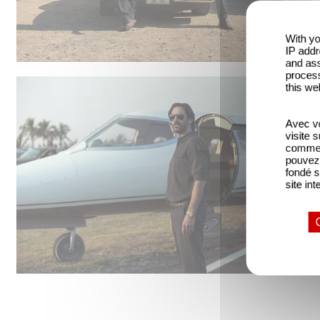
With yo
IP addr
and ass
process
this we
Avec vo
visite 
comme l
pouvez 
fondé s
site int