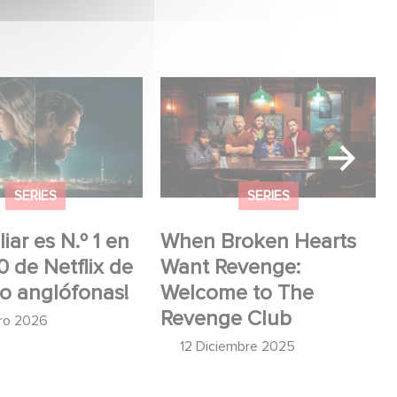
r es N.º 1 en el
When Broken Hearts Want
 Netflix de series
Revenge: Welcome to The
fonas!
Revenge Club
SERIES
SERIES
iar es N.º 1 en
When Broken Hearts
0 de Netflix de
Want Revenge:
no anglófonas!
Welcome to The
Revenge Club
ero 2026
12 Diciembre 2025