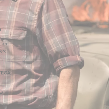
a
 una
mera
TEGA,