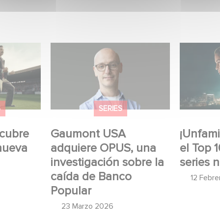
re el
Gaumont USA adquiere
¡Unfamilia
OPUS, una investigación
Top 10 de
aumont
sobre la caída de Banco
no angló
Popular
S
SERIES
scubre
Gaumont USA
¡Unfamil
 nueva
adquiere OPUS, una
el Top 1
investigación sobre la
series 
caída de Banco
12 Febr
Popular
23 Marzo 2026