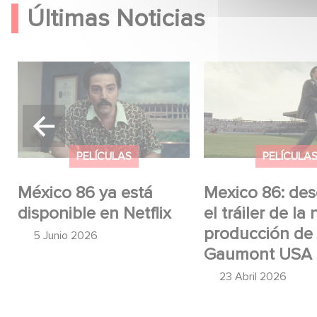
Últimas Noticias
México 86 ya está
Mexico 86: descub
disponible en Netflix
tráiler de la nueva
producción de G
USA
PELÍCULAS
PELÍCULA
o
México 86 ya está
Mexico 86: de
disponible en Netflix
el tráiler de la
producción de
5 Junio 2026
Gaumont USA
23 Abril 2026