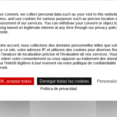
ur consent, we collect personal data such as your visit to this websit
ess, and use cookies for various purposes such as precise location 
essment of our services. You can withdraw your consent or object t
ing based on legitimate interest at any time through our privacy polic
bsite.
tre accord, nous collectons des données personnelles telles que vot
sur ce site, votre adresse IP, et utilisons des cookies pour diverses fina
'analyse de localisation précise et l'évaluation de nos services. Vou
retirer votre consentement ou vous opposer au traitement des donn
ur l'intérêt légitime à tout moment via notre politique de confidentialité
ernet.
OK, aceptar todas
Denegar todas las cookies
Personaliz
Política de privacidad