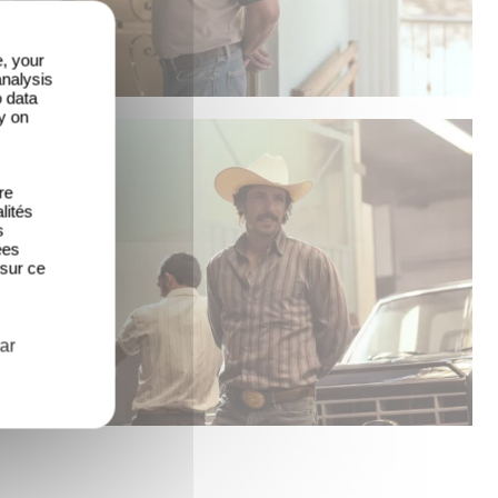
e, your
analysis
o data
y on
re
lités
s
ées
 sur ce
ar