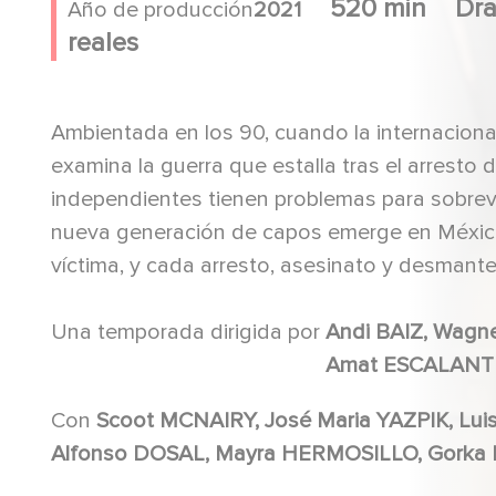
520 min
Dr
Año de producción
2021
reales
Ambientada en los 90, cuando la internaciona
examina la guerra que estalla tras el arresto 
independientes tienen problemas para sobrevivi
nueva generación de capos emerge en México.
víctima, y cada arresto, asesinato y desmantel
Una temporada dirigida por
Andi BAIZ, Wag
Amat ESCALANT
Con
Scoot MCNAIRY, José Maria YAZPIK, Luis Gerardo MENDEZ, Matt LETSCHER, Luisa RUBINO,
Alfonso DOSAL, Mayr