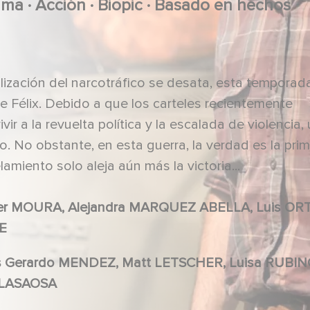
.
.
.
ama
Acción
Biopic
Basado en hechos
lización del narcotráfico se desata, esta temporad
de Félix. Debido a que los carteles recientemente
r a la revuelta política y la escalada de violencia,
 No obstante, en esta guerra, la verdad es la pri
amiento solo aleja aún más la victoria...
ner MOURA, Alejandra MARQUEZ ABELLA, Luis OR
E
a HERMOSILLO, Gorka LASAOSA