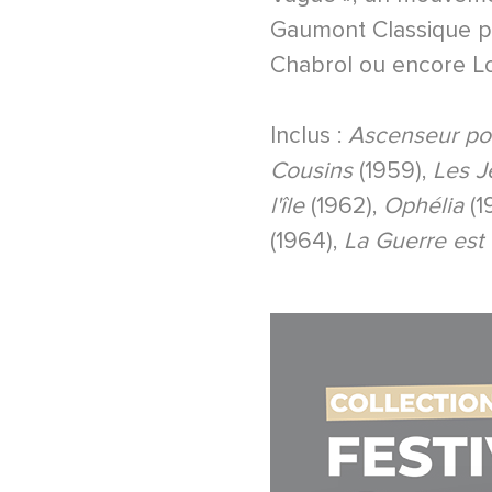
Gaumont Classique p
Chabrol ou encore Lo
Inclus :
Ascenseur pou
Cousins
(1959),
Les J
l'île
(1962),
Ophélia
(1
(1964),
La Guerre est 