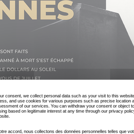
ur consent, we collect personal data such as your visit to this websit
ess, and use cookies for various purposes such as precise location 
essment of our services. You can withdraw your consent or object t
ing based on legitimate interest at any time through our privacy polic
bsite.
6e édition du Festival de Cannes, Gaumont Class
rançaises récompensées à l'ère du noir & blan
tre accord, nous collectons des données personnelles telles que vot