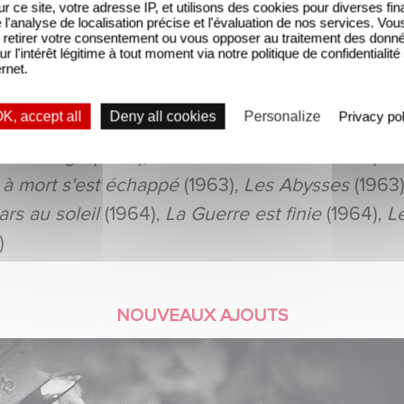
sur ce site, votre adresse IP, et utilisons des cookies pour diverses fina
s de Funès ou Jean-Paul Belmondo aux récits c
'analyse de localisation précise et l'évaluation de nos services. Vou
in, une sélection dorée à (re)découvrir sans pl
retirer votre consentement ou vous opposer au traitement des donn
ur l'intérêt légitime à tout moment via notre politique de confidentialité
ernet.
faits
(1947),
Les Maudits
(1947),
Antoine et Anto
K, accept all
Deny all cookies
Personalize
Privacy pol
,
Nous sommes tous des assassins
(1952),
Horizo
 le déluge
(1954),
Du rififi chez les hommes
(195
 mort s'est échappé
(1963),
Les Abysses
(1963
ars au soleil
(1964),
La Guerre est finie
(1964),
L
)
NOUVEAUX AJOUTS