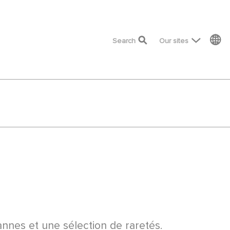
top menu
Search
Our sites
annes et une sélection de raretés.