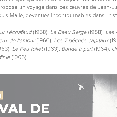
ropose un voyage dans ces œuvres de Jean-Lu
uis Malle, devenues incontournables dans l'hist
r l'échafaud
(1958),
Le Beau Serge
(1958),
Les 
eux de l'amour
(1960),
Les 7 péchés capitaux
(19
963),
Le Feu follet
(1963),
Bande à part
(1964),
U
finie
(1966)