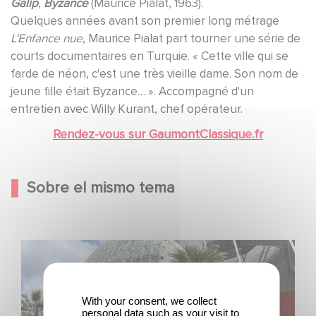
Galip
,
Byzance
(Maurice Pialat, 1963).
Quelques années avant son premier long métrage
L'Enfance nue
, Maurice Pialat part tourner une série de
courts documentaires en Turquie. « Cette ville qui se
farde de néon, c'est une très vieille dame. Son nom de
jeune fille était Byzance… ». Accompagné d'un
entretien avec Willy Kurant, chef opérateur.
Rendez-vous sur GaumontClassique.fr
Sobre el mismo tema
¡Gaumont celebra su 130.º aniversario en el Academy
Museum de Los Ángeles!
With your consent, we collect
personal data such as your visit to