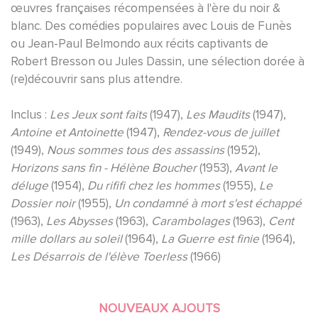
œuvres françaises récompensées à l'ère du noir &
blanc. Des comédies populaires avec Louis de Funès
ou Jean-Paul Belmondo aux récits captivants de
Robert Bresson ou Jules Dassin, une sélection dorée à
(re)découvrir sans plus attendre.
Inclus :
Les Jeux sont faits
(1947),
Les Maudits
(1947),
Antoine et Antoinette
(1947),
Rendez-vous de juillet
(1949),
Nous sommes tous des assassins
(1952),
Horizons sans fin - Hélène Boucher
(1953),
Avant le
déluge
(1954),
Du rififi chez les hommes
(1955),
Le
Dossier noir
(1955),
Un condamné à mort s'est échappé
(1963),
Les Abysses
(1963),
Carambolages
(1963),
Cent
mille dollars au soleil
(1964),
La Guerre est finie
(1964),
Les Désarrois de l'élève Toerless
(1966)
NOUVEAUX AJOUTS