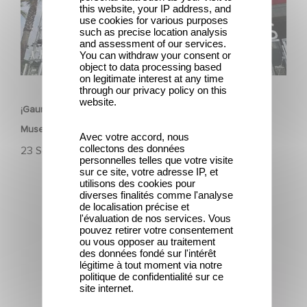
this website, your IP address, and
use cookies for various purposes
such as precise location analysis
and assessment of our services.
You can withdraw your consent or
object to data processing based
PATRIMONIO
on legitimate interest at any time
through our privacy policy on this
website.
¡Gaumont celebra su 130.º aniversario en el Academy
Museum de Los Ángeles!
Avec votre accord, nous
collectons des données
23 Septiembre 2025
personnelles telles que votre visite
sur ce site, votre adresse IP, et
utilisons des cookies pour
diverses finalités comme l'analyse
de localisation précise et
l'évaluation de nos services. Vous
pouvez retirer votre consentement
ou vous opposer au traitement
des données fondé sur l'intérêt
La cena de los idiotas cumple 27 años: un repaso a una
légitime à tout moment via notre
película de culto con éxito internacional
politique de confidentialité sur ce
site internet.