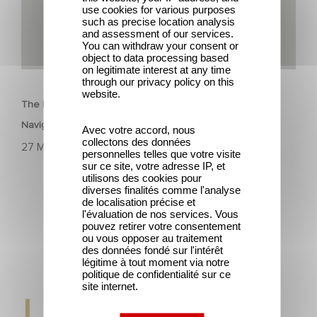
use cookies for various purposes
such as precise location analysis
and assessment of our services.
You can withdraw your consent or
object to data processing based
CORPORATE
on legitimate interest at any time
through our privacy policy on this
website.
The Hollywood Reporter: How Gaumont Germany Is
Navigating TV Drama’s Big Shake-Up
Avec votre accord, nous
collectons des données
27 March 2025
personnelles telles que votre visite
sur ce site, votre adresse IP, et
utilisons des cookies pour
diverses finalités comme l'analyse
de localisation précise et
l'évaluation de nos services. Vous
pouvez retirer votre consentement
ou vous opposer au traitement
des données fondé sur l'intérêt
Gaumont wins two award at the Lauriers de
légitime à tout moment via notre
l’Audiovisuel.
politique de confidentialité sur ce
site internet.