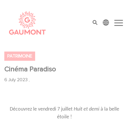
Skip to main content
Cookies management panel
top menu
PATRIMOINE
Cinéma Paradiso
6 July 2023
,
Découvrez le vendredi 7 juillet
Huit et demi
à la belle
étoile !