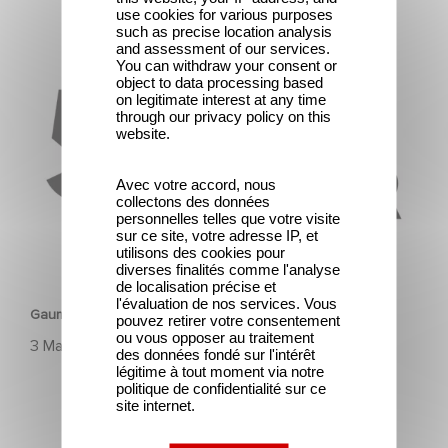
use cookies for various purposes
such as precise location analysis
and assessment of our services.
Gaumont & the César Awards: 50 Years of History!
You can withdraw your consent or
object to data processing based
on legitimate interest at any time
through our privacy policy on this
website.
Avec votre accord, nous
collectons des données
personnelles telles que votre visite
sur ce site, votre adresse IP, et
utilisons des cookies pour
HERITAGE
diverses finalités comme l'analyse
de localisation précise et
l'évaluation de nos services. Vous
Gaumont & the César Awards: 50 Years of History!
pouvez retirer votre consentement
ou vous opposer au traitement
3 March 2025
des données fondé sur l'intérêt
légitime à tout moment via notre
politique de confidentialité sur ce
site internet.