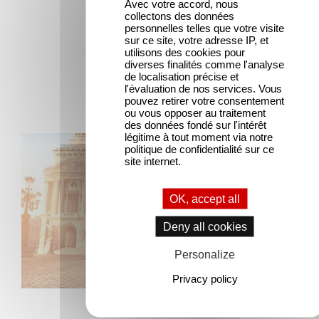
Avec votre accord, nous
collectons des données
personnelles telles que votre visite
sur ce site, votre adresse IP, et
utilisons des cookies pour
diverses finalités comme l'analyse
Latest news
de localisation précise et
l'évaluation de nos services. Vous
pouvez retirer votre consentement
ou vous opposer au traitement
des données fondé sur l'intérêt
légitime à tout moment via notre
Gaumont and Good Hero Announce the Sequel to Leap !
politique de confidentialité sur ce
site internet.
OK, accept all
Deny all cookies
Personalize
Privacy policy
ANIMATION