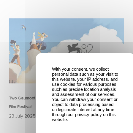
Two Gaumont films in the official competition at the
Venice Film Festival!
With your consent, we collect
personal data such as your visit to
this website, your IP address, and
FILM
use cookies for various purposes
such as precise location analysis
and assessment of our services.
Two Gaumont films in the official competition at the Venice
You can withdraw your consent or
object to data processing based
Film Festival!
on legitimate interest at any time
through our privacy policy on this
23 July 2025
website.