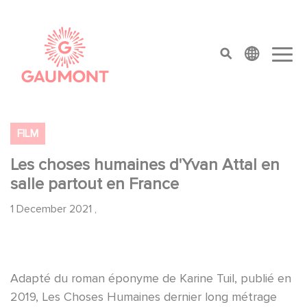
Skip to main content
Cookies management panel
top menu
FILM
Les choses humaines d'Yvan Attal en
salle partout en France
1 December 2021
,
Adapté du roman éponyme de Karine Tuil, publié en
2019, Les Choses Humaines dernier long métrage