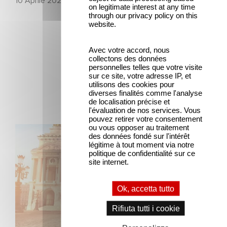
10 Aprile 2025
on legitimate interest at any time
through our privacy policy on this
website.
Avec votre accord, nous
collectons des données
personnelles telles que votre visite
sur ce site, votre adresse IP, et
Ultime notizie
utilisons des cookies pour
diverses finalités comme l'analyse
de localisation précise et
l'évaluation de nos services. Vous
pouvez retirer votre consentement
ou vous opposer au traitement
Gaumont e Good Hero annunciano il seguito di Ballerina
des données fondé sur l'intérêt
légitime à tout moment via notre
politique de confidentialité sur ce
site internet.
Ok, accetta tutto
Rifiuta tutti i cookie