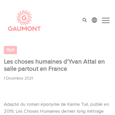
Salta al contenuto principale
Cookies management panel
top menu
FILM
Les choses humaines d'Yvan Attal en
salle partout en France
1 Dicembre 2021
,
Adapté du roman éponyme de Karine Tuil, publié en
2019, Les Choses Humaines dernier long métrage