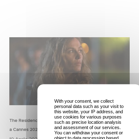
The Residence di Yann Gozlan: selezionato fuori
concorso a Cannes 2025
With your consent, we collect
FILM
personal data such as your visit to
this website, your IP address, and
use cookies for various purposes
The Residence di Yann Gozlan: selezionato fuori concorso
such as precise location analysis
and assessment of our services.
a Cannes 2025
You can withdraw your consent or
object to data processing based