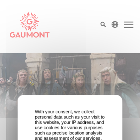
Skip to main content
Cookies management panel
top menu
Homepage
With your consent, we collect
personal data such as your visit to
Game Master : Éric Judor’s new
this website, your IP address, and
comedy
use cookies for various purposes
such as precise location analysis
and assessment of our services.