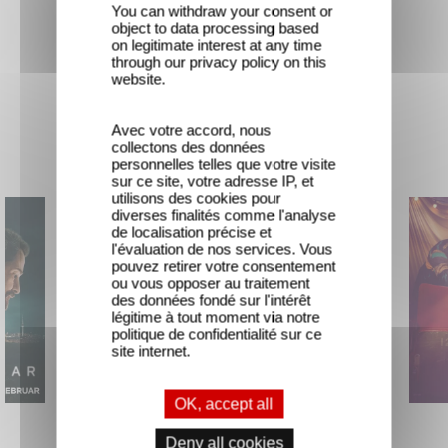
You can withdraw your consent or
object to data processing based
on legitimate interest at any time
through our privacy policy on this
website.
Avec votre accord, nous
New releases
collectons des données
personnelles telles que votre visite
sur ce site, votre adresse IP, et
utilisons des cookies pour
diverses finalités comme l'analyse
de localisation précise et
l'évaluation de nos services. Vous
pouvez retirer votre consentement
ou vous opposer au traitement
des données fondé sur l'intérêt
légitime à tout moment via notre
politique de confidentialité sur ce
site internet.
OK, accept all
The Hunt
Mexico 86
Deny all cookies