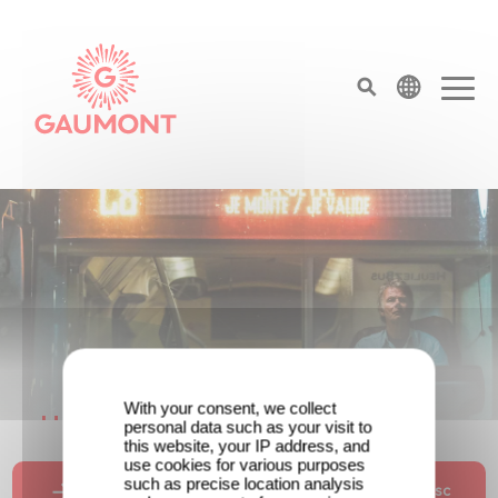
Aller au contenu principal
Panneau de gestion des cookies
top menu
Page d'accueil
With your consent, we collect
Une date de sortie pour le nouveau
personal data such as your visit to
this website, your IP address, and
film de Franck Dubosc
use cookies for various purposes
such as precise location analysis
Un savoir plus sur le nouveau film de Franck Dubosc