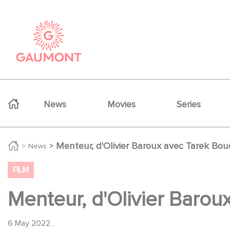
Skip to main content
Cookies management panel
Navigation principale
News
Movies
Series
Menteur, d'Olivier Baroux avec Tarek Boud
News
FILM
Menteur, d'Olivier Barou
6 May 2022
,