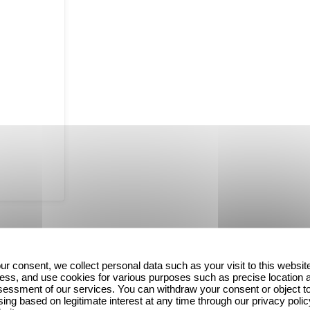
éponyme sortie en 2019 et signée du réalisateur qu
e cette comédie résolument estivale. Dès le 13 juill
ur consent, we collect personal data such as your visit to this websit
ess, and use cookies for various purposes such as precise location 
essment of our services. You can withdraw your consent or object t
ing based on legitimate interest at any time through our privacy polic