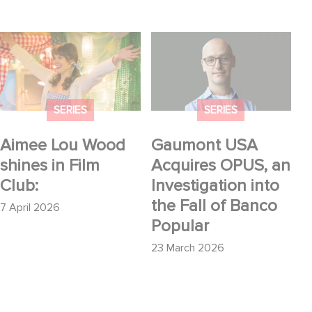
Aimee Lou Wood
Gaumont USA
shines in Film Club:
Acquires OPUS, an
Investigation into the
Fall of Banco Popular
SERIES
SERIES
Aimee Lou Wood
Gaumont USA
shines in Film
Acquires OPUS, an
Club:
Investigation into
the Fall of Banco
7 April 2026
Popular
23 March 2026