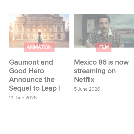
Gaumont and Good
Mexico 86 is now
Hero Announce the
streaming on Netflix
Sequel to Leap !
ANIMATION
FILM
Gaumont and
Mexico 86 is now
Good Hero
streaming on
Announce the
Netflix
Sequel to Leap !
5 June 2026
19 June 2026