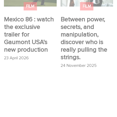
production
who is really pulling
FILM
FILM
the strings.
Mexico 86 : watch
Between power,
the exclusive
secrets, and
trailer for
manipulation,
Gaumont USA’s
discover who is
new production
really pulling the
strings.
23 April 2026
24 November 2025