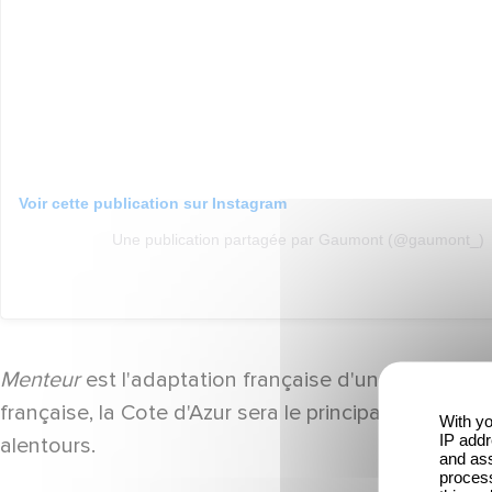
Voir cette publication sur Instagram
Une publication partagée par Gaumont (@gaumont_)
Menteur
est l'adaptation française d'une comédie 
française, la Cote d'Azur sera le principal décor d
With yo
IP addr
alentours.
and ass
process