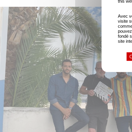
this we
Avec vo
visite 
comme l
pouvez 
fondé s
site int
O