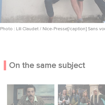
Photo : Lili Claudet / Nice-Presse[/caption] Sans vo
On the same subject
Mexico 86 is now
Game Master : Éric
streaming on Netflix
Judor’s new comedy