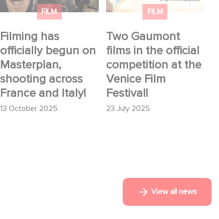
France and Italy!
Festival!
FILM
FILM
Filming has
Two Gaumont
officially begun on
films in the official
Masterplan,
competition at the
shooting across
Venice Film
France and Italy!
Festival!
13 October 2025
23 July 2025
View all news