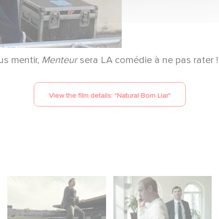
us mentir,
Menteur
sera LA comédie à ne pas rater ! R
View the film details: "
Natural Born Liar
"
Mexico 86 : watch the
Between power,
exclusive trailer for
secrets, and
Gaumont USA’s new
manipulation, discover