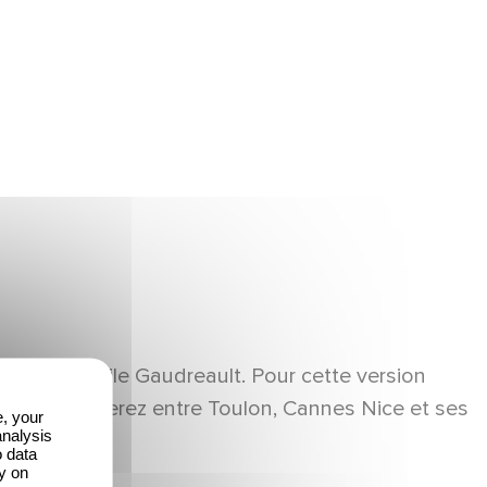
ébecois Émile Gaudreault. Pour cette version
et, vous voyagerez entre Toulon, Cannes Nice et ses
e, your
analysis
o data
y on