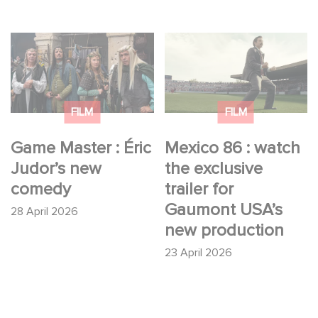
Game Master : Éric
Mexico 86 : watch the
Judor’s new comedy
exclusive trailer for
Gaumont USA’s new
production
FILM
FILM
Game Master : Éric
Mexico 86 : watch
Judor’s new
the exclusive
comedy
trailer for
Gaumont USA’s
28 April 2026
new production
23 April 2026