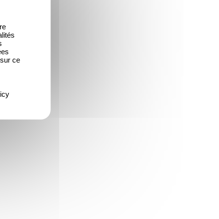
re
lités
s
ées
 sur ce
icy