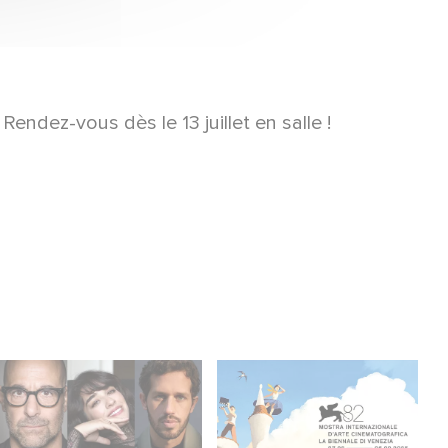
endez-vous dès le 13 juillet en salle !
Filming has officially
Two Gaumont films in
begun on Masterplan,
the official competition
shooting across
at the Venice Film