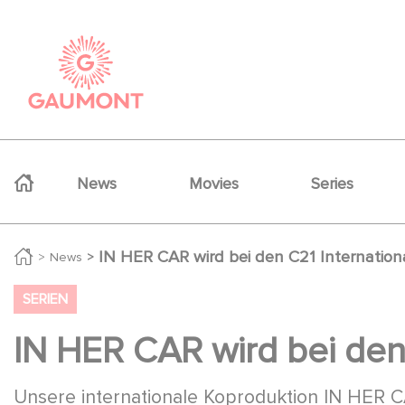
Skip to main content
Cookies management panel
Navigation principale
News
Movies
Series
IN HER CAR wird bei den C21 Internatio
News
SERIEN
IN HER CAR wird bei den
Unsere internationale Koproduktion IN HER C