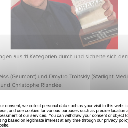
ungen aus 11 Kategorien durch und sicherte sich da
iss (Gaumont) und Dmytro Troitskiy (Starlight Med
 und Christophe Riandée.
dreas Bareiss am 5.12.2024 in London den Preis e
ur consent, we collect personal data such as your visit to this websit
ess, and use cookies for various purposes such as precise location 
essment of our services. You can withdraw your consent or object t
ichnet
ing based on legitimate interest at any time through our privacy polic
bsite.