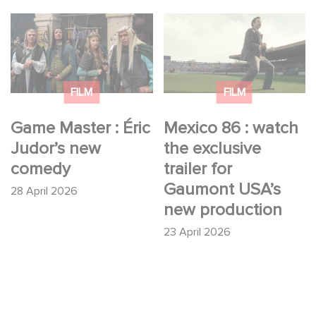
Game Master : Éric
Mexico 86 : watch the
Judor’s new comedy
exclusive trailer for
Gaumont USA’s new
production
FILM
FILM
Game Master : Éric
Mexico 86 : watch
Judor’s new
the exclusive
comedy
trailer for
Gaumont USA’s
28 April 2026
new production
23 April 2026