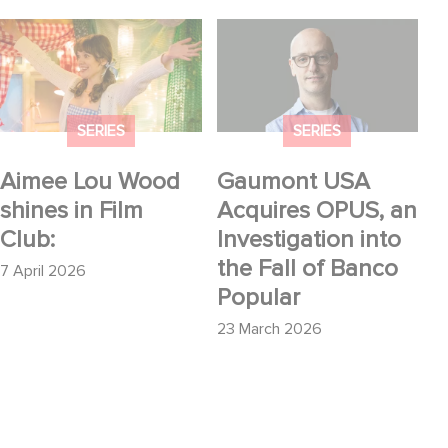
Aimee Lou Wood
Gaumont USA
shines in Film Club:
Acquires OPUS, an
Investigation into the
Fall of Banco Popular
SERIES
SERIES
Aimee Lou Wood
Gaumont USA
shines in Film
Acquires OPUS, an
Club:
Investigation into
the Fall of Banco
7 April 2026
Popular
23 March 2026