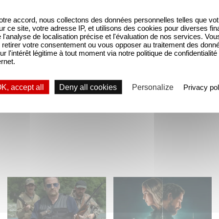
e IN HER CAR ab 2.8. in der ZDF Mediathek
he Kriegsdramaserie ist abgedreht
tre accord, nous collectons des données personnelles telles que vot
sur ce site, votre adresse IP, et utilisons des cookies pour diverses fina
teiligen sich an Gaumonts ukrainischer Kriegs
'analyse de localisation précise et l'évaluation de nos services. Vou
retirer votre consentement ou vous opposer au traitement des donn
paneuropäische Produktion der ukrainischen Dra
ur l'intérêt légitime à tout moment via notre politique de confidentialité
ernet.
ilot Wettbewerb – Die Gewinner 2022
K, accept all
Deny all cookies
Personalize
Privacy pol
The Hunt: the new
Unfamiliar ranks #1 in
thriller series starring
Netflix’s Top 10 Non-
Benoît Magimel and
English TV Series!