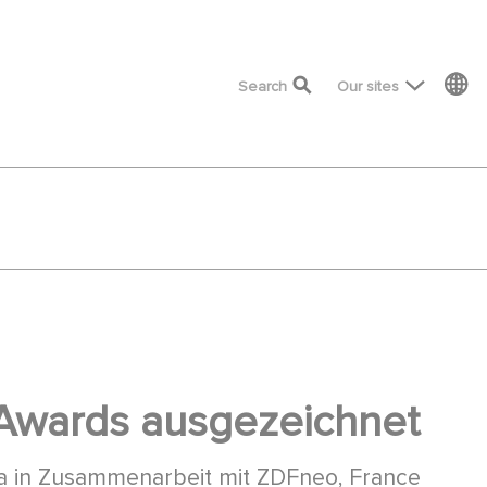
top menu
Search
Our sites
 Awards ausgezeichnet
ia in Zusammenarbeit mit ZDFneo, France