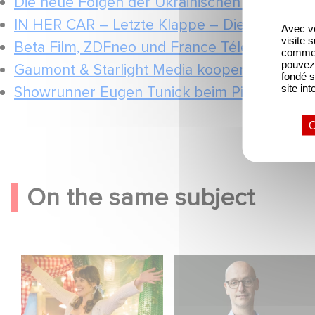
Die neue Folgen der Ukrainischen Dramaseri
IN HER CAR – Letzte Klappe – Die Ukrainisc
Avec vo
visite 
Beta Film, ZDFneo und France Télévisions be
comme l
pouvez 
Gaumont & Starlight Media kooperieren für 
fondé s
site int
Showrunner Eugen Tunick beim Pitch Your P
O
On the same subject
Aimee Lou Wood
Gaumont USA
shines in Film Club:
Acquires OPUS, an
Investigation into the