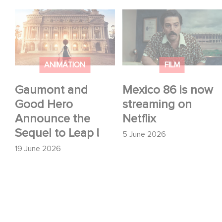
Gaumont and Good
Mexico 86 is now
Hero Announce the
streaming on Netflix
Sequel to Leap !
ANIMATION
FILM
Gaumont and
Mexico 86 is now
Good Hero
streaming on
Announce the
Netflix
Sequel to Leap !
5 June 2026
19 June 2026