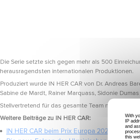
Die Serie setzte sich gegen mehr als 500 Einreich
herausragendsten internationalen Produktionen.
Produziert wurde IN HER CAR von Dr. Andreas Bare
Sabine de Mardt, Rainer Marquass, Sidonie Dumas
Stellvertretend für das gesamte Team nahm Dr. An
With yo
Weitere Beiträge zu IN HER CAR:
IP addr
and ass
IN HER CAR beim Prix Europa 2024 ausgeze
process
this we