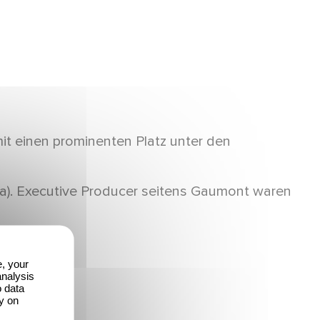
mit einen prominenten Platz unter den
ia). Executive Producer seitens Gaumont waren
ntgegen.
e, your
analysis
o data
y on