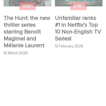
Mélanie Laurent
SERIES
SERIES
The Hunt: the new
Unfamiliar ranks
thriller series
#1 in Netflix’s Top
starring Benoît
10 Non-English TV
Magimel and
Series!
Mélanie Laurent
12 February 2026
10 March 2026