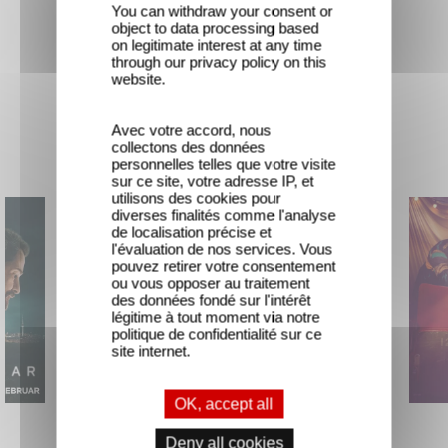
You can withdraw your consent or
object to data processing based
on legitimate interest at any time
through our privacy policy on this
website.
Avec votre accord, nous
New releases
collectons des données
personnelles telles que votre visite
sur ce site, votre adresse IP, et
utilisons des cookies pour
diverses finalités comme l'analyse
de localisation précise et
l'évaluation de nos services. Vous
pouvez retirer votre consentement
ou vous opposer au traitement
des données fondé sur l'intérêt
légitime à tout moment via notre
politique de confidentialité sur ce
site internet.
OK, accept all
The Hunt
Mexico 86
Deny all cookies