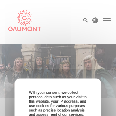
Skip to main content
Cookies management panel
top menu
Homepage
With your consent, we collect
personal data such as your visit to
Game Master : Éric Judor’s new
this website, your IP address, and
comedy
use cookies for various purposes
such as precise location analysis
and assessment of our services.