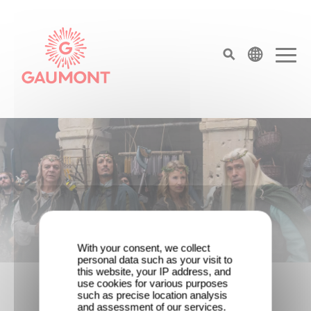
Skip to main content
Cookies management panel
top menu
Homepage
With your consent, we collect
personal data such as your visit to
Game Master : Éric Judor’s new
this website, your IP address, and
comedy
use cookies for various purposes
such as precise location analysis
and assessment of our services.