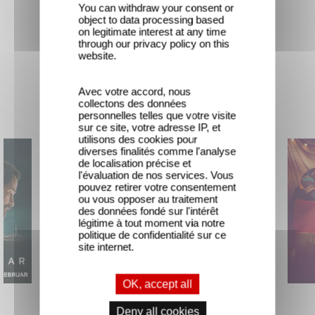
You can withdraw your consent or
object to data processing based
on legitimate interest at any time
through our privacy policy on this
website.
Avec votre accord, nous
New releases
collectons des données
personnelles telles que votre visite
sur ce site, votre adresse IP, et
utilisons des cookies pour
diverses finalités comme l'analyse
de localisation précise et
l'évaluation de nos services. Vous
pouvez retirer votre consentement
ou vous opposer au traitement
des données fondé sur l'intérêt
légitime à tout moment via notre
politique de confidentialité sur ce
site internet.
OK, accept all
The Hunt
Mexico 86
Deny all cookies