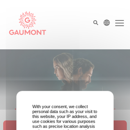
Salta al contenuto principale
Cookies management panel
top menu
Pagina iniziale
With your consent, we collect
Unfamiliar è al n. 1 nella Top 10 di
personal data such as your visit to
this website, your IP address, and
Netflix delle serie non in lingua inglese!
use cookies for various purposes
such as precise location analysis
Guarda il trailer