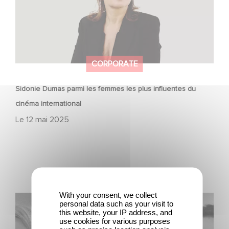
CORPORATE
Sidonie Dumas parmi les femmes les plus influentes du
cinéma international
Le
12 mai 2025
With your consent, we collect
Gaumont célèbre les talents de demain au Nikon Film
personal data such as your visit to
Festival
this website, your IP address, and
use cookies for various purposes