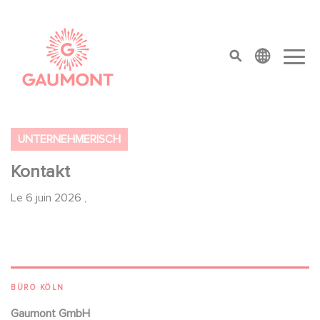
Aller au contenu principal
Panneau de gestion des cookies
top menu
UNTERNEHMERISCH
Kontakt
Le
6 juin 2026
,
BÜRO KÖLN
Gaumont GmbH