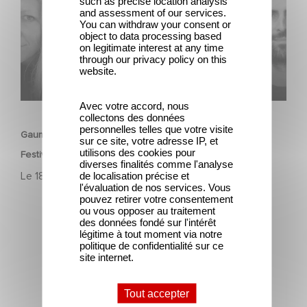
such as precise location analysis
and assessment of our services.
You can withdraw your consent or
object to data processing based
on legitimate interest at any time
through our privacy policy on this
website.
CORPORATE
Avec votre accord, nous
collectons des données
personnelles telles que votre visite
Gaumont célèbre les talents de demain au Nikon Film
sur ce site, votre adresse IP, et
utilisons des cookies pour
Festival
diverses finalités comme l'analyse
Le
18 avril 2025
de localisation précise et
l'évaluation de nos services. Vous
pouvez retirer votre consentement
ou vous opposer au traitement
des données fondé sur l'intérêt
légitime à tout moment via notre
politique de confidentialité sur ce
site internet.
Deux productions Gaumont récompensées aux Lauriers
Tout accepter
de l’Audiovisuel 2025 🎬🏆