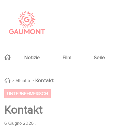
Salta al contenuto principale
Cookies management panel
Navigation principale
Notizie
Film
Serie
Kontakt
Attualità
UNTERNEHMERISCH
Kontakt
6 Giugno 2026
,