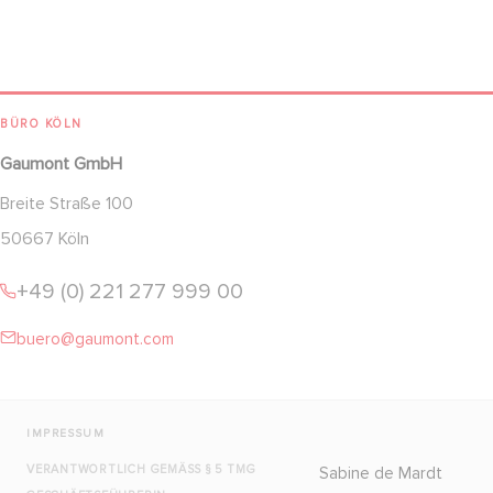
BÜRO KÖLN
Gaumont GmbH
Breite Straße 100
50667 Köln
+49 (0) 221 277 999 00
buero@gaumont.com
IMPRESSUM
VERANTWORTLICH GEMÄSS § 5 TMG
Sabine de Mardt