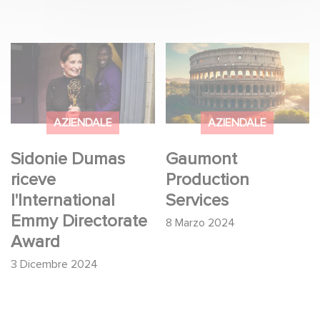
Sidonie Dumas riceve
Gaumont Production
l'International Emmy
Services
Directorate Award
AZIENDALE
AZIENDALE
Sidonie Dumas
Gaumont
riceve
Production
l'International
Services
Emmy Directorate
8 Marzo 2024
Award
3 Dicembre 2024