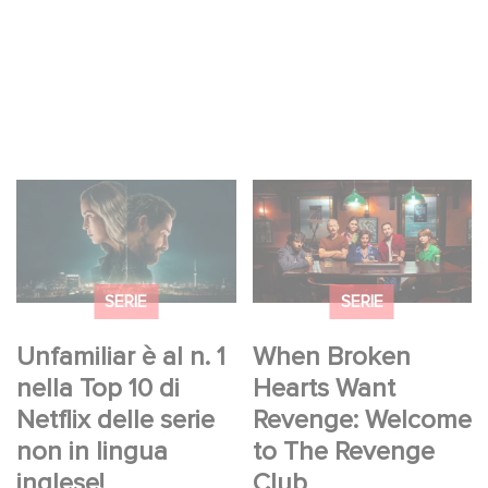
Unfamiliar è al n. 1
When Broken Hearts
nella Top 10 di Netflix
Want Revenge:
delle serie non in
Welcome to The
lingua inglese!
Revenge Club
SERIE
SERIE
Unfamiliar è al n. 1
When Broken
nella Top 10 di
Hearts Want
Netflix delle serie
Revenge: Welcome
non in lingua
to The Revenge
inglese!
Club