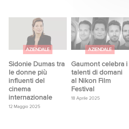
Sidonie Dumas tra le
Gaumont celebra i
donne più influenti del
talenti di domani al
cinema internazionale
Nikon Film Festival
AZIENDALE
AZIENDALE
Sidonie Dumas tra
Gaumont celebra i
le donne più
talenti di domani
influenti del
al Nikon Film
cinema
Festival
internazionale
18 Aprile 2025
12 Maggio 2025