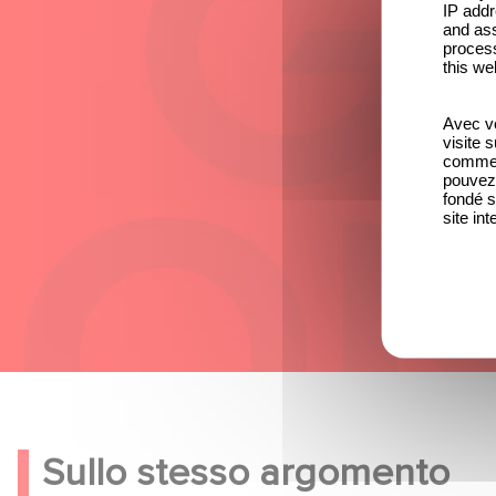
IP addr
and ass
process
this we
Avec vo
visite 
comme l
pouvez 
fondé s
site int
Sullo stesso argomento