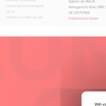
GESCHÄFTSFÜHRERIN
Sabine de Mardt
HANDELSREGISTERNUMMER
Amtsgericht Köln; HRB
UST-ID
DE 313751188
DATENSCHUTZERKLÄRUNG
Datenschutz lesen
With yo