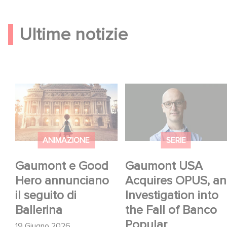
Ultime notizie
Gaumont e Good
Gaumont USA
Hero annunciano il
Acquires OPUS, an
seguito di Ballerina
Investigation into the
Fall of Banco Popular
ANIMAZIONE
SERIE
Gaumont e Good
Gaumont USA
Hero annunciano
Acquires OPUS, an
il seguito di
Investigation into
Ballerina
the Fall of Banco
Popular
19 Giugno 2026