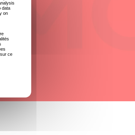
analysis
o data
y on
re
lités
s
ées
 sur ce