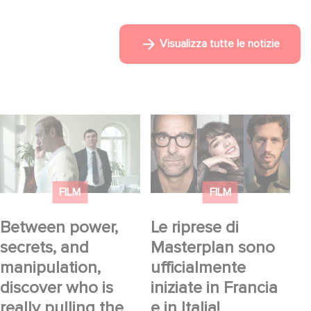
Visualizza tutte le notizie
Between power,
Le riprese di
secrets, and
Masterplan sono
manipulation, discover
ufficialmente iniziate in
who is really pulling
Francia e in Italia!
FILM
FILM
the strings.
Between power,
Le riprese di
secrets, and
Masterplan sono
manipulation,
ufficialmente
discover who is
iniziate in Francia
really pulling the
e in Italia!