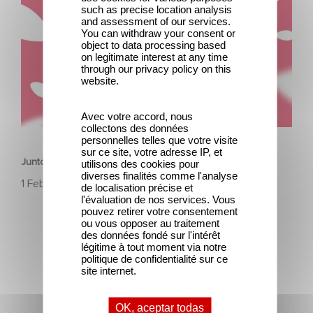
such as precise location analysis
and assessment of our services.
You can withdraw your consent or
object to data processing based
on legitimate interest at any time
through our privacy policy on this
website.
Avec votre accord, nous
CORPORATIVO
collectons des données
personnelles telles que votre visite
sur ce site, votre adresse IP, et
Juntos, sigamos escribiendo las historias más bellas. 🌟
utilisons des cookies pour
diverses finalités comme l'analyse
1 Febrero 2024
de localisation précise et
l'évaluation de nos services. Vous
pouvez retirer votre consentement
ou vous opposer au traitement
des données fondé sur l'intérêt
légitime à tout moment via notre
politique de confidentialité sur ce
site internet.
Últimas noticias
OK, aceptar todas