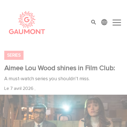
Aller au contenu principal
Panneau de gestion des cookies
top menu
SERIES
Aimee Lou Wood shines in Film Club:
A must-watch series you shouldn’t miss.
Le
7 avril 2026
,