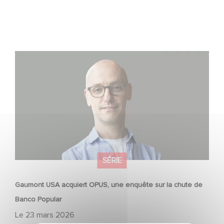
Gaumont USA acquiert OPUS, une enquête sur la chute
de Banco Popular
SÉRIE
Gaumont USA acquiert OPUS, une enquête sur la chute de
Banco Popular
Le
23 mars 2026