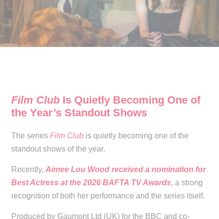
Film Club
Is Quietly Becoming One of
the Year’s Standout Shows
The series
Film Club
is quietly becoming one of the
standout shows of the year.
Recently,
Aimee Lou Wood received a nomination for
Best Actress at the 2026 BAFTA TV Awards
, a strong
recognition of both her performance and the series itself.
Produced by Gaumont Ltd (UK) for the BBC and co-