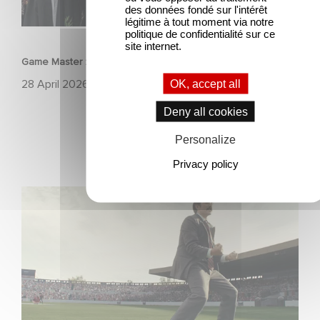
des données fondé sur l'intérêt
légitime à tout moment via notre
FILM
politique de confidentialité sur ce
site internet.
Game Master : Éric Judor’s new comedy
28 April 2026
OK, accept all
Deny all cookies
Personalize
Privacy policy
Mexico 86 : watch the exclusive trailer for Gaumont
USA’s new production