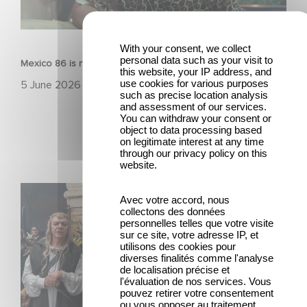
FILM
With your consent, we collect
personal data such as your visit to
Mexico 86 is now streaming on Netflix
this website, your IP address, and
use cookies for various purposes
5 June 2026
such as precise location analysis
and assessment of our services.
You can withdraw your consent or
object to data processing based
on legitimate interest at any time
through our privacy policy on this
website.
Game Master : Éric Judor’s new comedy
Avec votre accord, nous
collectons des données
personnelles telles que votre visite
sur ce site, votre adresse IP, et
utilisons des cookies pour
diverses finalités comme l'analyse
de localisation précise et
l'évaluation de nos services. Vous
pouvez retirer votre consentement
ou vous opposer au traitement