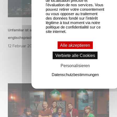
de localisation précise et
l'évaluation de nos services. Vous
pouvez retirer votre consentement
ou vous opposer au traitement
SERIEN
des données fondé sur l'intérêt
légitime à tout moment via notre
politique de confidentialité sur ce
Unfamiliar ist auf Platz 1 der Netflix Top 10 der nicht-
site internet.
englischsprachigen Serien!
Alle akzeptieren
12 Februar 2026
Verbiete alle Cookies
Personalisieren
Datenschutzbestimmungen
Wenn gebrochene Herzen Rache wollen: Willkommen im
Revenge Club.