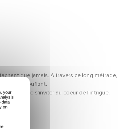
ttachant que jamais. A travers ce long métrage,
écor époustouflant.
 au point de s'inviter au coeur de l'intrigue.
e, your
analysis
o data
y on
re