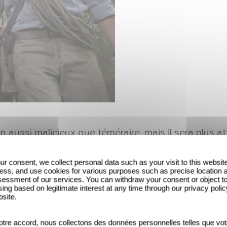
 aussi malicieux que téméraire, mais il sera plus a
 un enfant qui sont mis en lumière au milieu d'un d
e choix dans Belle et Sébastien, l'Aventure continue,
ur consent, we collect personal data such as your visit to this websit
ess, and use cookies for various purposes such as precise location 
essment of our services. You can withdraw your consent or object t
ing based on legitimate interest at any time through our privacy polic
bsite.
tre accord, nous collectons des données personnelles telles que vot