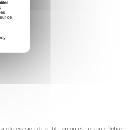
lités
s
ées
 sur ce
icy
grande évasion du petit garçon et de son célèbre