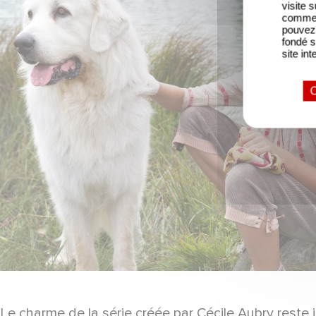
visite 
comme l
pouvez 
fondé s
site int
O
Le charme de la série créée par Cécile Aubry reste 