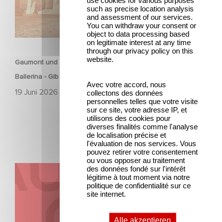
use cookies for various purposes
such as precise location analysis
and assessment of our services.
You can withdraw your consent or
object to data processing based
ANIMATION
on legitimate interest at any time
through our privacy policy on this
website.
Gaumont und Good Hero kündigen die Fortsetzung von
Ballerina - Gib deinen Traum niemals auf an
Avec votre accord, nous
19 Juni 2026
collectons des données
personnelles telles que votre visite
sur ce site, votre adresse IP, et
utilisons des cookies pour
diverses finalités comme l'analyse
de localisation précise et
l'évaluation de nos services. Vous
pouvez retirer votre consentement
ou vous opposer au traitement
Kontakt
des données fondé sur l'intérêt
légitime à tout moment via notre
politique de confidentialité sur ce
site internet.
Alle akzeptieren