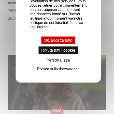
l'évaluation de nos services. Vous
Albert Camus’ ‘The Stranger’ starring Benjamin Voisin,
pouvez retirer votre consentement
ou vous opposer au traitement
Rebecca Marder and Swann Arlaud
des données fondé sur l'intérêt
28 Aprile 2025
légitime à tout moment via notre
politique de confidentialité sur ce
site internet.
Ok, accetta tutto
Rifiuta tutti i cookie
The Residence di Yann Gozlan: selezionato fuori
Personalizza
concorso a Cannes 2025
Politica sulla riservatezza
FILM