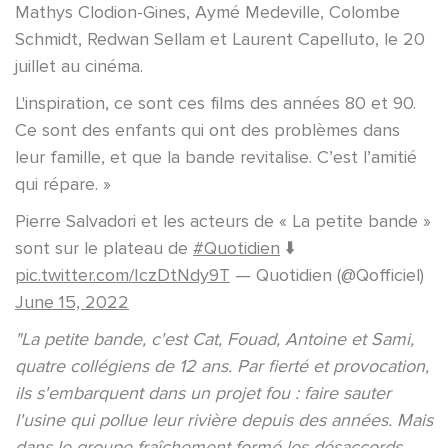
Mathys Clodion-Gines, Aymé Medeville, Colombe
Schmidt, Redwan Sellam et Laurent Capelluto, le 20
juillet au cinéma.
L'inspiration, ce sont ces films des années 80 et 90.
Ce sont des enfants qui ont des problèmes dans
leur famille, et que la bande revitalise. C’est l’amitié
qui répare. »
Pierre Salvadori et les acteurs de « La petite bande »
sont sur le plateau de
#Quotidien
⬇️
pic.twitter.com/IczDtNdy9T
— Quotidien (@Qofficiel)
June 15, 2022
"La petite bande, c'est Cat, Fouad, Antoine et Sami,
quatre collégiens de 12 ans. Par fierté et provocation,
ils s'embarquent dans un projet fou : faire sauter
l'usine qui pollue leur rivière depuis des années. Mais
dans le groupe fraîchement formé les désaccords