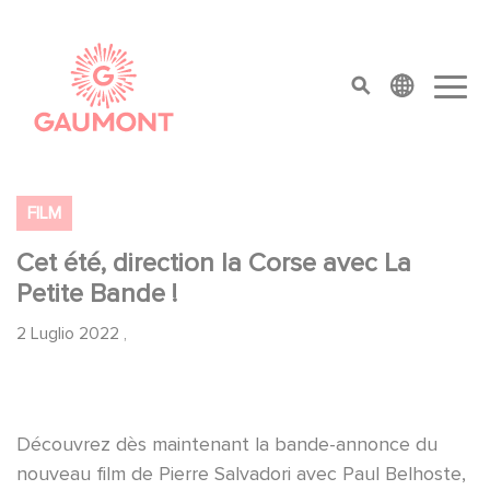
Salta al contenuto principale
Cookies management panel
top menu
FILM
Cet été, direction la Corse avec La
Petite Bande !
2 Luglio 2022
,
Découvrez dès maintenant la bande-annonce du
nouveau film de Pierre Salvadori avec Paul Belhoste,