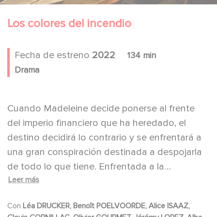
Los colores del incendio
Fecha de estreno
2022
134 min
Drama
Cuando Madeleine decide ponerse al frente
del imperio financiero que ha heredado, el
destino decidirá lo contrario y se enfrentará a
una gran conspiración destinada a despojarla
de todo lo que tiene. Enfrentada a la
Leer más
adversidad de los que la rodean y a la
corrupción desenfrenada de la Francia
Con
Léa DRUCKER, Benoît POELVOORDE, Alice ISAAZ,
codiciosa del periodo de entreguerras,