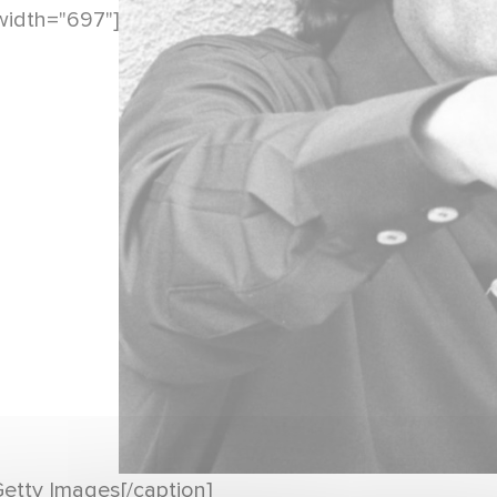
width="697"]
etty Images[/caption]