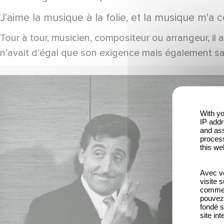
J'aime la musique à la folie, et la musique m'a co
Tour à tour, musicien, compositeur ou arrangeur, il
n’avait d’égal que son exigence mais également sa 
With yo
IP addr
and ass
process
this we
Avec vo
visite 
comme l
pouvez 
fondé s
site int