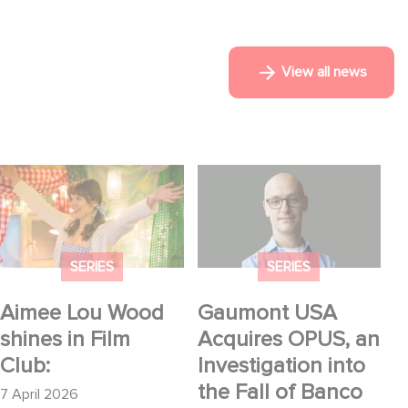
View all news
Aimee Lou Wood
Gaumont USA
shines in Film Club:
Acquires OPUS, an
Investigation into the
Fall of Banco Popular
SERIES
SERIES
Aimee Lou Wood
Gaumont USA
shines in Film
Acquires OPUS, an
Club:
Investigation into
the Fall of Banco
7 April 2026