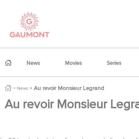
Skip to main content
Cookies management panel
Navigation principale
News
Movies
Series
Au revoir Monsieur Legrand
News
Au revoir Monsieur Legr