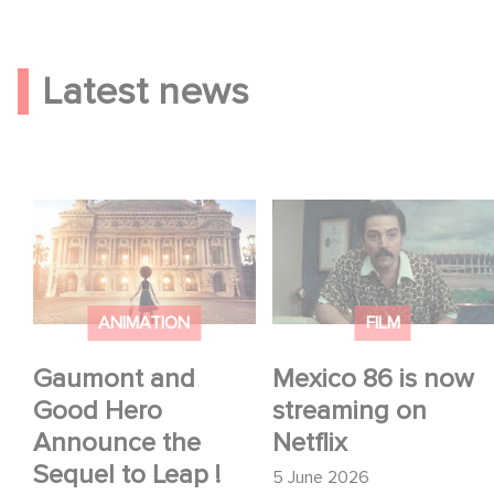
Latest news
Gaumont and Good
Mexico 86 is now
Hero Announce the
streaming on Netflix
Sequel to Leap !
ANIMATION
FILM
Gaumont and
Mexico 86 is now
Good Hero
streaming on
Announce the
Netflix
Sequel to Leap !
5 June 2026