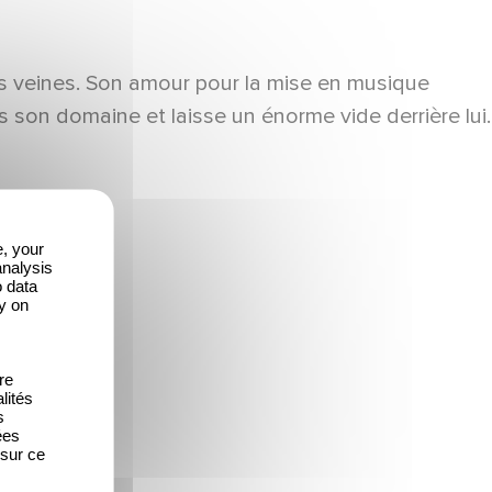
les veines. Son amour pour la mise en musique
 son domaine et laisse un énorme vide derrière lui.
e, your
analysis
o data
y on
re
lités
s
ées
 sur ce