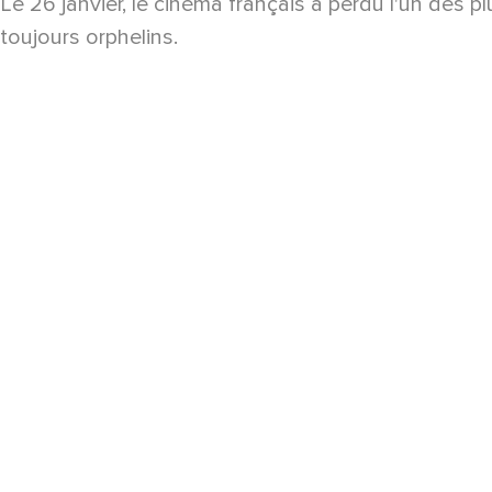
Le 26 janvier, le cinéma français a perdu l'un des 
toujours orphelins.