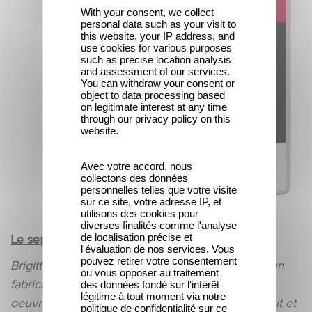
With your consent, we collect
personal data such as your visit to
this website, your IP address, and
use cookies for various purposes
such as precise location analysis
and assessment of our services.
You can withdraw your consent or
object to data processing based
on legitimate interest at any time
through our privacy policy on this
website.
Avec votre accord, nous
collectons des données
personnelles telles que votre visite
sur ce site, votre adresse IP, et
utilisons des cookies pour
diverses finalités comme l'analyse
de localisation précise et
Le septième ciel réalisé
par Raymond Bernard :
l'évaluation de nos services. Vous
pouvez retirer votre consentement
Brigitte de Lédouville est la veuve et héritière d'un
ou vous opposer au traitement
fabricant de bière. Afin de financer les multiples
des données fondé sur l'intérêt
légitime à tout moment via notre
oeuvres charitables qu'elle entreprend, elle séduit et
politique de confidentialité sur ce