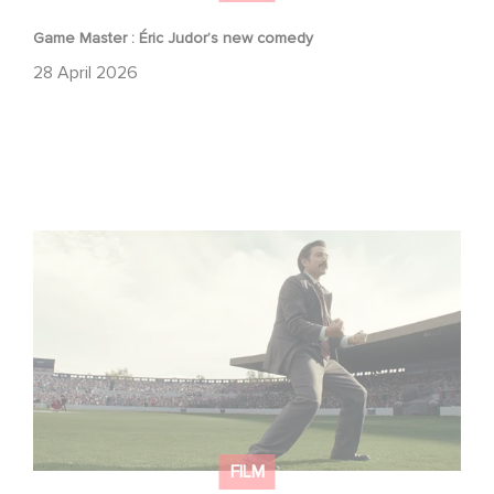
Game Master : Éric Judor’s new comedy
28 April 2026
Mexico 86 : watch the exclusive trailer for Gaumont
USA’s new production
FILM