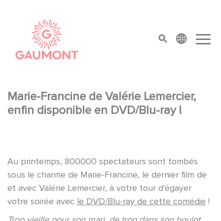
Skip to main content
Cookies management panel
top menu
Marie-Francine de Valérie Lemercier,
enfin disponible en DVD/Blu-ray !
Au printemps, 800000 spectateurs sont tombés
sous le charme de Marie-Francine, le dernier film de
et avec Valérie Lemercier, à votre tour d'égayer
votre soirée avec
le DVD/Blu-ray de cette comédie
!
Trop vieille pour son mari, de trop dans son boulot,