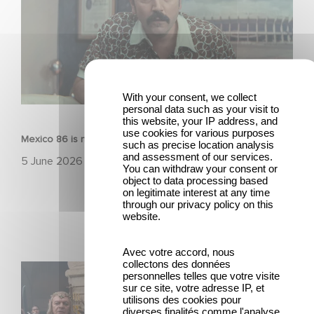
With your consent, we collect
FILM
personal data such as your visit to
this website, your IP address, and
use cookies for various purposes
Mexico 86 is now streaming on Netflix
such as precise location analysis
and assessment of our services.
5 June 2026
You can withdraw your consent or
object to data processing based
on legitimate interest at any time
through our privacy policy on this
website.
Avec votre accord, nous
collectons des données
Game Master : Éric Judor’s new comedy
personnelles telles que votre visite
sur ce site, votre adresse IP, et
utilisons des cookies pour
diverses finalités comme l'analyse