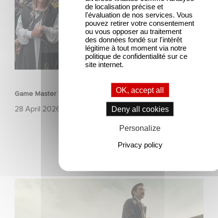
de localisation précise et
l'évaluation de nos services. Vous
pouvez retirer votre consentement
ou vous opposer au traitement
des données fondé sur l'intérêt
légitime à tout moment via notre
politique de confidentialité sur ce
site internet.
FILM
OK, accept all
Game Master : Éric Judor’s new comedy
28 April 2026
Deny all cookies
Personalize
Privacy policy
Mexico 86 : watch the exclusive trailer for Gaumont
USA’s new production