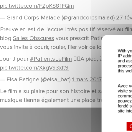
pic.twitter.com/FZpKS8fFQm
— Grand Corps Malade (@grandcorpsmalad)
27 fév
Preuve en est de l'accueil très positif réservé au f
blog
Salles Obscures
vous prescrit Patients, sans 
vous invite à courir, rouler, filer voir ce long métr
With yo
IP addr
Jour J pour
#PatientsLeFilm
👍🏻A pied, à cheval, en
and ass
process
pic.twitter.com/XkgVa3xlt9
this we
— Elsa Batigne (@elsa_bat)
1 mars 2017
Avec vo
Le film a su plaire pour son histoire et sa réalisatio
visite 
comme l
musique tienne également une place très importante. 
pouvez 
fondé s
site int
O