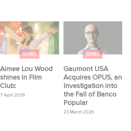
Aimee Lou Wood
Gaumont USA
shines in Film Club:
Acquires OPUS, an
Investigation into the
Fall of Banco Popular
SERIES
SERIES
Aimee Lou Wood
Gaumont USA
shines in Film
Acquires OPUS, an
Club:
Investigation into
the Fall of Banco
7 April 2026
Popular
23 March 2026