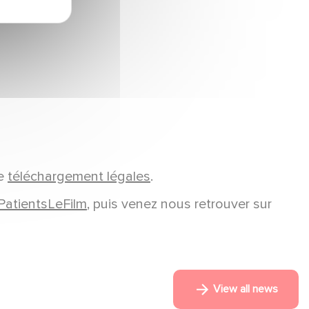
de
téléchargement légales
.
PatientsLeFilm
, puis venez nous retrouver sur
View all news