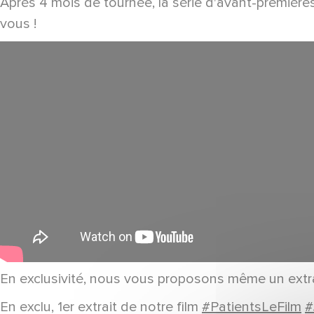
Après 4 mois de tournée, la série d'avant-premières
vous !
En exclusivité, nous vous proposons même un extrai
En exclu, 1er extrait de notre film
#PatientsLeFilm
#