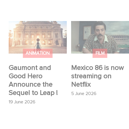
Gaumont and Good
Mexico 86 is now
Hero Announce the
streaming on Netflix
Sequel to Leap !
ANIMATION
FILM
Gaumont and
Mexico 86 is now
Good Hero
streaming on
Announce the
Netflix
Sequel to Leap !
5 June 2026
19 June 2026