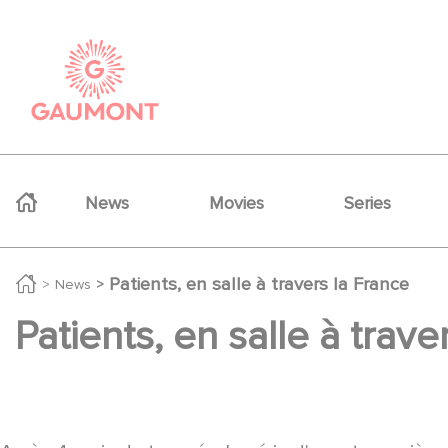
Skip to main content
Cookies management panel
Navigation principale
News
Movies
Series
Patients, en salle à travers la France
News
Patients, en salle à trave