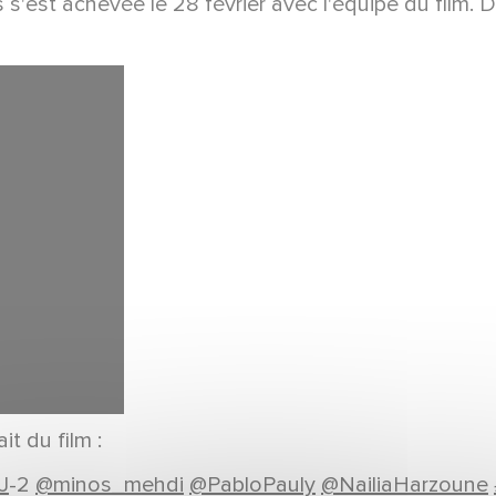
 s'est achevée le 28 février avec l'équipe du film. 
t du film :
J
-2
@minos_mehdi
@PabloPauly
@NailiaHarzoune