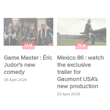
Game Master : Éric
Mexico 86 : watch the
Judor’s new comedy
exclusive trailer for
Gaumont USA’s new
production
FILM
FILM
Game Master : Éric
Mexico 86 : watch
Judor’s new
the exclusive
comedy
trailer for
Gaumont USA’s
28 April 2026
new production
23 April 2026