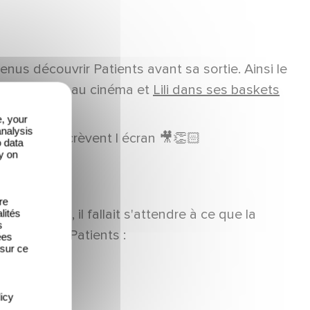
venus découvrir Patients avant sa sortie. Ainsi le
aller le voir au cinéma et
Lili dans ses baskets
e, your
analysis
 acteurs qui crèvent l écran 🎥👏🏻
o data
y on
re
it un film, il fallait s'attendre à ce que la
lités
s
officiel de Patients :
ées
 sur ce
icy