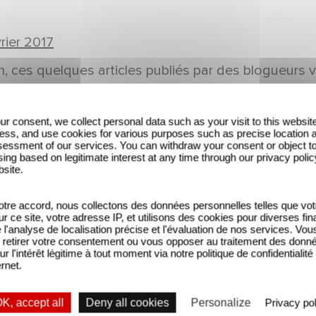
rier 2017
ilm, ces quelques articles publiés par des blogueurs 
modération,
Les Bridgets
vous donnent 10 raisons d'
age de Grand Corps Malade et Mehdi Idir.
ur consent, we collect personal data such as your visit to this websit
ess, and use cookies for various purposes such as precise location 
 vélo, en fauteuil... foncez découvrir ce bijou et des
essment of our services. You can withdraw your consent or object t
ing based on legitimate interest at any time through our privacy polic
bsite.
tre accord, nous collectons des données personnelles telles que vot
n, mais quand un artiste tel que Grand Corps Malade fa
sur ce site, votre adresse IP, et utilisons des cookies pour diverses fina
'analyse de localisation précise et l'évaluation de nos services. Vou
Si vous ne l'avez pas encore visionné, voici le clip 
retirer votre consentement ou vous opposer au traitement des donn
ur l'intérêt légitime à tout moment via notre politique de confidentialité
ernet.
K, accept all
Deny all cookies
Personalize
Privacy pol