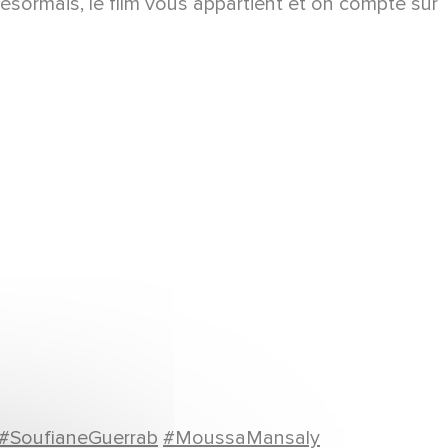
Désormais, le film vous appartient et on compte sur
#SoufianeGuerrab
#MoussaMansaly