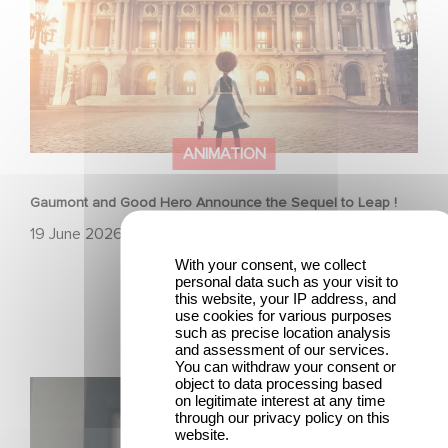
ANIMATION
Gaumont and Good Hero Announce the Sequel to Leap !
19 June 2026
With your consent, we collect
personal data such as your visit to
this website, your IP address, and
use cookies for various purposes
such as precise location analysis
and assessment of our services.
You can withdraw your consent or
object to data processing based
Mexico 86 is now streaming on Netflix
on legitimate interest at any time
through our privacy policy on this
website.