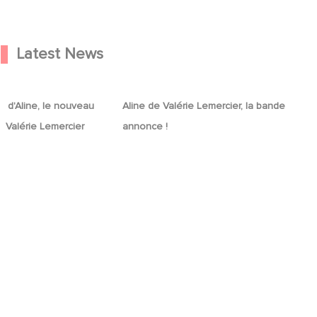
Latest News
e d'Aline, le
Aline de Valérie Lemercier, la bande
e d'Aline, le nouveau
Aline de Valérie Lemercier, la bande
énement de Valérie
annonce !
 Valérie Lemercier
annonce !