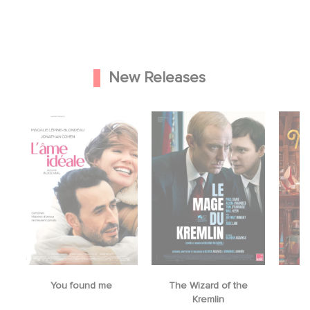
New Releases
You found me
The Wizard of the
M
Kremlin