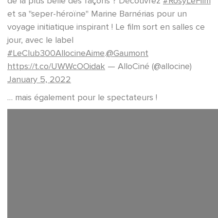
de la plus belle des façons ? Découvrez
#RosyLeFilm
et sa "seper-héroïne" Marine Barnérias pour un
voyage initiatique inspirant ! Le film sort en salles ce
jour, avec le label
#LeClub300AllocineAime
.
@Gaumont
https://t.co/UWWcOOidak
— AlloCiné (@allocine)
January 5, 2022
… mais également pour le spectateurs !