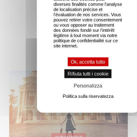
diverses finalités comme l'analyse
de localisation précise et
l'évaluation de nos services. Vous
pouvez retirer votre consentement
ou vous opposer au traitement
des données fondé sur l'intérêt
légitime à tout moment via notre
politique de confidentialité sur ce
Ultime notizie
site internet.
Ok, accetta tutto
Rifiuta tutti i cookie
Gaumont e Good Hero annunciano il seguito di Ballerina
Personalizza
Politica sulla riservatezza