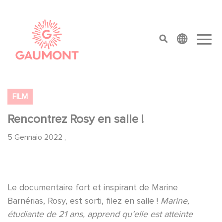
Salta al contenuto principale
Cookies management panel
top menu
FILM
Rencontrez Rosy en salle !
5 Gennaio 2022
,
Le documentaire fort et inspirant de Marine
Barnérias, Rosy, est sorti, filez en salle !
Marine,
étudiante de 21 ans, apprend qu’elle est atteinte