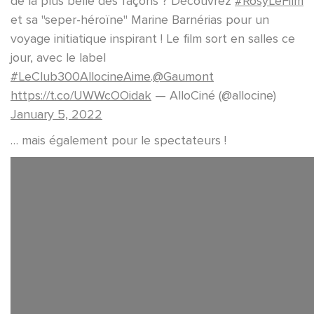
de la plus belle des façons ? Découvrez
#RosyLeFilm
et sa "seper-héroïne" Marine Barnérias pour un
voyage initiatique inspirant ! Le film sort en salles ce
jour, avec le label
#LeClub300AllocineAime
.
@Gaumont
https://t.co/UWWcOOidak
— AlloCiné (@allocine)
January 5, 2022
… mais également pour le spectateurs !