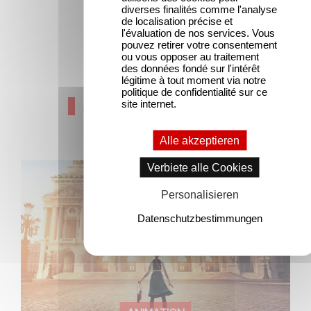
diverses finalités comme l'analyse
de localisation précise et
l'évaluation de nos services. Vous
pouvez retirer votre consentement
ou vous opposer au traitement
des données fondé sur l'intérêt
légitime à tout moment via notre
politique de confidentialité sur ce
Aktuelle Nachrichten
site internet.
Alle akzeptieren
Verbiete alle Cookies
Gaumont und Good Hero kündigen die Fortsetzung von
Ballerina - Gib deinen Traum niemals auf an
Personalisieren
Datenschutzbestimmungen