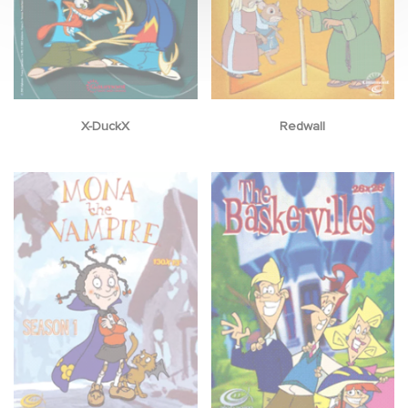
X-DuckX
Redwall