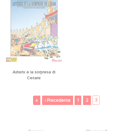
Asterix e la sorpresa di
Cesare
Paginazione
Prima pagina
Pagina precedente
3
«
‹ Precedente
1
2
Footer