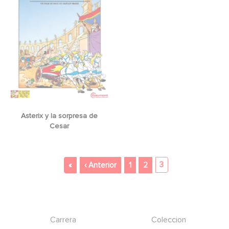
Asterix y la sorpresa de
Cesar
Paginación
Primera página
Página anterior
3
«
‹ Anterior
1
2
Footer
Carrera
Coleccion