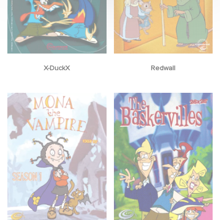
X-DuckX
Redwall