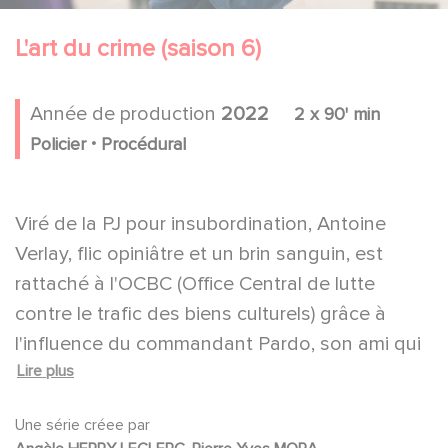
L'art du crime (saison 6)
Année de production
2022
2 x 90' min
.
Policier
Procédural
Viré de la PJ pour insubordination, Antoine
Verlay, flic opiniâtre et un brin sanguin, est
rattaché à l'OCBC (Office Central de lutte
contre le trafic des biens culturels) grâce à
l'influence du commandant Pardo, son ami qui
Lire plus
devient, de ce fait, son nouveau patron.
Excellent enquêteur, mais étranger à tout ce
Une série créee par
qui touche à la culture, Antoine va devoir faire