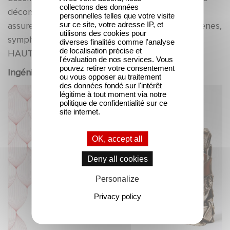
collectons des données
décors naturels et studio, le chef décorateur va
personnelles telles que votre visite
sur ce site, votre adresse IP, et
assurer une cohérence entre l'intégralité des scènes,
utilisons des cookies pour
symphonie visuelle réussie pour AU REVOIR LÀ-
diverses finalités comme l'analyse
de localisation précise et
HAUT.
l'évaluation de nos services. Vous
pouvez retirer votre consentement
Ingénieur du son :
ou vous opposer au traitement
des données fondé sur l'intérêt
légitime à tout moment via notre
politique de confidentialité sur ce
site internet.
OK, accept all
Deny all cookies
Personalize
Privacy policy