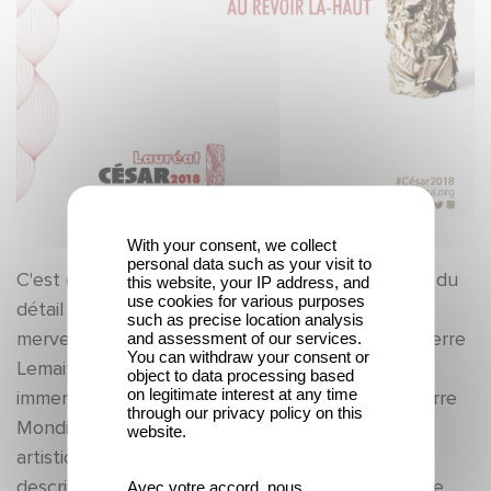
With your consent, we collect
personal data such as your visit to
C'est grâce à un repérage minutieux et un souci du
this website, your IP address, and
use cookies for various purposes
détail de Pierre Quefféléan que nous plongeons
such as precise location analysis
merveilleusement bien dans l'univers créé par Pierre
and assessment of our services.
You can withdraw your consent or
Lemaitre pour AU REVOIR LÀ-HAUT. Pour nous
object to data processing based
on legitimate interest at any time
immerger au coeur d'un Paris post Première Guerre
through our privacy policy on this
Mondiale, le chef décorateur a suivi les idées
website.
artistiques d'Albert Dupontel tout en les liant au
description de l'auteur dans son best-seller. Entre
Avec votre accord, nous