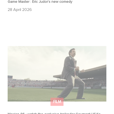
Game Master : Éric Judor’s new comedy
28 April 2026
Mexico 86 : watch the exclusive trailer for Gaumont
USA’s new production
FILM