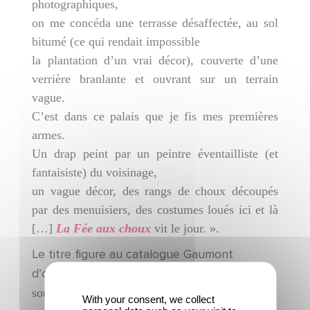
photographiques,
on me concéda une terrasse désaffectée, au sol
bitumé (ce qui rendait impossible
la plantation d’un vrai décor), couverte d’une
verrière branlante et ouvrant sur un terrain
vague.
C’est dans ce palais que je fis mes premières
armes.
Un drap peint par un peintre éventailliste (et
fantaisiste) du voisinage,
un vague décor, des rangs de choux découpés
par des menuisiers, des costumes loués ici et là
[…]
La Fée aux choux
vit le jour. ».
Le titre figure au catalogue Gaumont
d’octobre 1900
au n° 379 de la série C,
sous le titre
La Naissance des enfants
,
puis au
With your consent, we collect