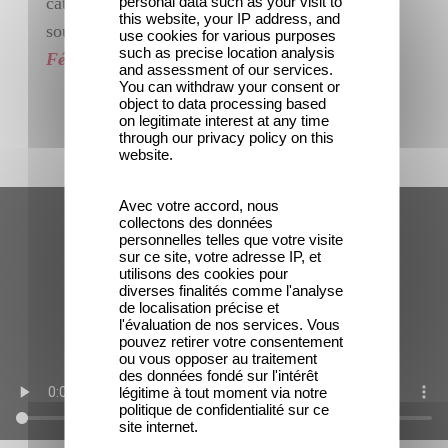
personal data such as your visit to
catalogue de janvier 1901
this website, your IP address, and
sous le même numéro et le titre étendu de
La
use cookies for various purposes
such as precise location analysis
Fée aux choux ou la Naissance des enfants
.
"
and assessment of our services.
You can withdraw your consent or
object to data processing based
on legitimate interest at any time
through our privacy policy on this
website.
Fichier vidéo
Avec votre accord, nous
collectons des données
personnelles telles que votre visite
sur ce site, votre adresse IP, et
utilisons des cookies pour
diverses finalités comme l'analyse
de localisation précise et
l'évaluation de nos services. Vous
pouvez retirer votre consentement
ou vous opposer au traitement
des données fondé sur l'intérêt
légitime à tout moment via notre
politique de confidentialité sur ce
site internet.